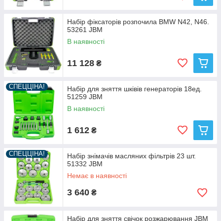
Набір фіксаторів розпочила BMW N42, N46.
53261 JBM
В наявності
11 128
₴
СПЕЦЦІНА!
Haбiр для зняття шківiв генераторiв 18ед.
51259 JBM
В наявності
1 612
₴
СПЕЦЦІНА!
Набір знімачів масляних фільтрів 23 шт.
51332 JBM
Немає в наявності
3 640
₴
Набір для зняття свічок розжарювання JBM