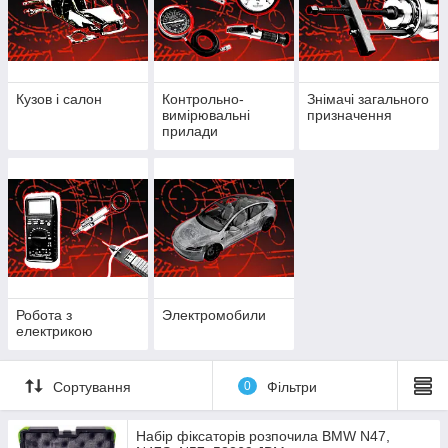
Кузов і салон
Контрольно-
Знімачі загального
вимірювальні
призначення
прилади
Робота з
Электромобили
електрикою
Сортування
0
Фільтри
Набір фіксаторів розпочила BMW N47,