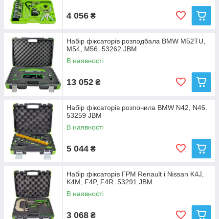
4 056
₴
Набір фіксаторів розподбала BMW M52TU,
M54, M56. 53262 JBM
В наявності
13 052
₴
Набір фіксаторів розпочила BMW N42, N46.
53259 JBM
В наявності
5 044
₴
Набір фіксаторів ГРМ Renault і Nissan K4J,
K4M, F4P, F4R. 53291 JBM
В наявності
3 068
₴