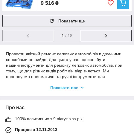
9 516
₴
Показати ще
1
/ 18
Провести якісний ремонт легкових автомобілів підручними
способами не вийде. Для цього у вас повинні бути
надійні інструменти для ремонту легкових автомобілів, при
тому, що для різних видів робіт він відрізняється. Ми
пропонуємо пневматичні та ручні інструменти для
автосервісів, СТО і особистого користування.
Показати все
Пневматичні інструменти для
автосервісу, СТО
Про нас
Пневматичні інструменти для автосервісу використовуються
100% позитивних з 9 відгуків за рік
для виконання самих різноманітних робіт: від заливання
мастила до прокачування гальмівної системи. Пневматичні
Працює з 12.11.2013
інструменти для СТО мають кілька важливих переваг, які