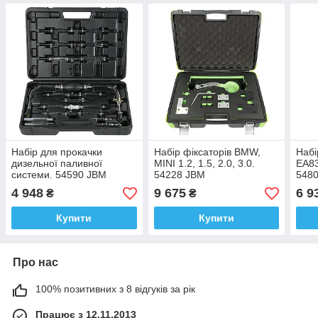
Набір для прокачки
Набір фіксаторів BMW,
Набі
дизельної паливної
MINI 1.2, 1.5, 2.0, 3.0.
EA83
системи. 54590 JBM
54228 JBM
548
4 948
9 675
6 9
₴
₴
Купити
Купити
Про нас
100% позитивних з 8 відгуків за рік
Працює з 12.11.2013