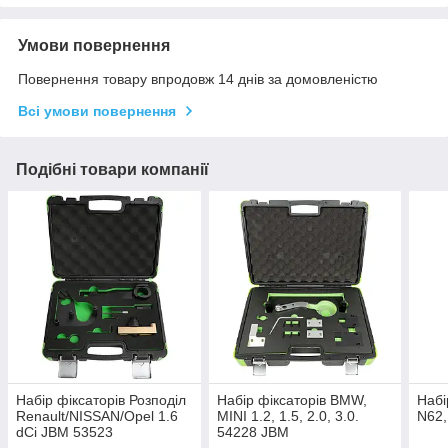
Умови повернення
Повернення товару впродовж 14 днів за домовленістю
Всі умови повернення
Подібні товари компанії
Набір фіксаторів Розподіл
Набір фіксаторів BMW,
Набі
Renault/NISSAN/Opel 1.6
MINI 1.2, 1.5, 2.0, 3.0.
N62,
dCi JBM 53523
54228 JBM