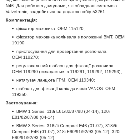
N46. Для роботи з двигунами, які обладнані системою
Valvetronic, знадобиться на додаток набір 53261.
Комплектація:
фіксатор маховика. OEM 115120;
фіксатор маховика колінвала в положенні ВМТ. OEM
19190;
пристосування для провертання розпочила.
OEM 119270;
регулювальний шаблон для фіксації розпочила
OEM 119290 (складається з 119291, 119292, 119293);
натягувач ланцюга ГРМ. OEM 119340;
шаблон для фіксації коліс датчиків VANOS. OEM
119350.
Застосування:
BMW 1 Series: 118i E81/82/87/88 (04-14), 120i
E81/82/87/88 (04-14);
BMW 3 Series: 316i/ti Compact E46 (01-07), 318i/ti
Compact E46 (01-07), 318i E90/91/92/93 (05-12), 320i
E90/91/92/93 (05-12);