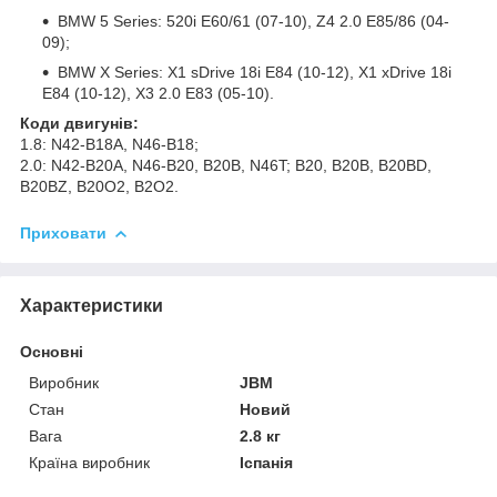
BMW 5 Series: 520i E60/61 (07-10), Z4 2.0 E85/86 (04-
09);
BMW X Series: X1 sDrive 18i E84 (10-12), X1 xDrive 18i
E84 (10-12), X3 2.0 E83 (05-10).
Коди двигунів:
1.8: N42-B18A, N46-B18;
2.0: N42-B20A, N46-B20, B20B, N46T; B20, B20B, B20BD,
B20BZ, B20O2, B2O2.
Приховати
Характеристики
Основні
Виробник
JBM
Стан
Новий
Вага
2.8 кг
Країна виробник
Іспанія