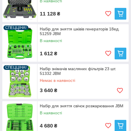
В наявності
11 128
₴
СПЕЦЦІНА!
Haбiр для зняття шківiв генераторiв 18ед.
51259 JBM
В наявності
1 612
₴
СПЕЦЦІНА!
Набір знімачів масляних фільтрів 23 шт.
51332 JBM
Немає в наявності
3 640
₴
Набір для зняття свічок розжарювання JBM
В наявності
4 680
₴