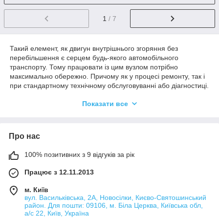
1
/ 7
Такий елемент, як двигун внутрішнього згоряння без
перебільшення є серцем будь-якого автомобільного
транспорту. Тому працювати із цим вузлом потрібно
максимально обережно. Причому як у процесі ремонту, так і
при стандартному технічному обслуговуванні або діагностиці.
У даному розділі ми пропонуємо купити за розумною ціною
Показати все
ручний інструмент, який стане в пригоді тим, хто збирається
ремонтувати двигун внутрішнього згоряння самотужки.
Також продукція, прайс на яку залишається найвигіднішим на
Про нас
вітчизняному ринку, буде доречною на станціях технічного
обслуговування. Пропоновані інструменти є професійними та
розраховані на постійне використання.
100% позитивних з 9 відгуків за рік
Працює з 12.11.2013
Купити ручні інструменти для роботи з
ДВС
м. Київ
вул. Васильківська, 2А, Новосілки, Києво-Святошинський
район. Для пошти: 09106, м. Біла Церква, Київська обл,
а/с 22, Київ, Україна
Серед асортименту набори фіксаторів ГРМ, розподільного