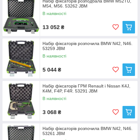
Набір фіксаторів розподбала BMW M52TU,
M54, M56. 53262 JBM
В наявності
13 052
₴
Набір фіксаторів розпочила BMW N42, N46.
53259 JBM
В наявності
5 044
₴
Набір фіксаторів ГРМ Renault і Nissan K4J,
K4M, F4P, F4R. 53291 JBM
В наявності
3 068
₴
Набір фіксаторів розпочила BMW N42, N46.
53261 JBM