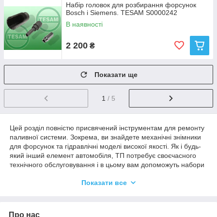
Набір головок для розбирання форсунок
Bosch і Siemens. TESAM S0000242
В наявності
2 200
₴
Показати ще
1
/ 5
Цей розділ повністю присвячений інструментам для ремонту
паливної системи. Зокрема, ви знайдете механічні знімники
для форсунок та гідравлічні моделі високої якості. Як і будь-
який інший елемент автомобіля, ТП потребує своєчасного
технічного обслуговування і в цьому вам допоможуть набори
інструментів для зняття форсунок. Купити пропоновану
Показати все
продукцію можна за винятково приємними цінами.
Ключ знімач для зняття форсунок
Про нас