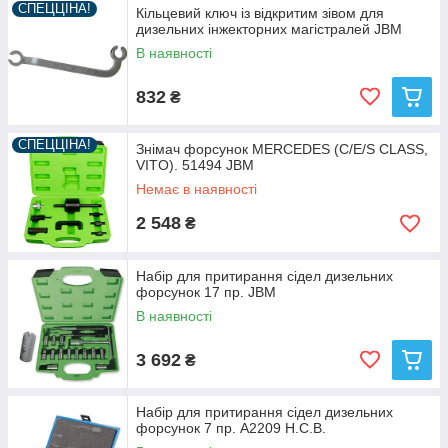
СПЕЦЦІНА!
Кільцевий ключ із відкритим зівом для
дизельних інжекторних магістралей JBM
В наявності
832
₴
СПЕЦЦІНА!
Знімач форсунок MERCEDES (C/E/S CLASS,
VITO). 51494 JBM
Немає в наявності
2 548
₴
Набір для притирання сідел дизельних
форсунок 17 пр. JBM
В наявності
3 692
₴
Набір для притирання сідел дизельних
форсунок 7 пр. A2209 H.C.B.