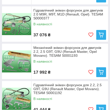
Гідравлічний знімач форсунок для двигунів
2.0 M9R, М9T, M1D (Renault, Opel). TESAM
S0000377
В наявності
37 076
₴
Механічний знімач форсунок для двигунів
2.2, 2.5 G9T, G9U (Renault Master, Opel
Movano). TESAM S0001193
В наявності
17 992
₴
Гідравлічний знімач форсунок для 2.2, 2.5
G9T, G9U (Renault Master, Opel Movano).
TESAM S0001192
В наявності
41 444
₴