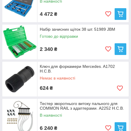
В наявності
4 472
₴
Набір зачисних щіток 38 шт. 51989 JBM
Готово до відправки
2 340
₴
Ключ для форкамери Mercedes. A1702
H.C.B.
Немає в наявності
624
₴
Тестер зворотнього витоку пального для
COMMON RAIL з адаптерами. A2252 H.C.B.
В наявності
6 240
₴