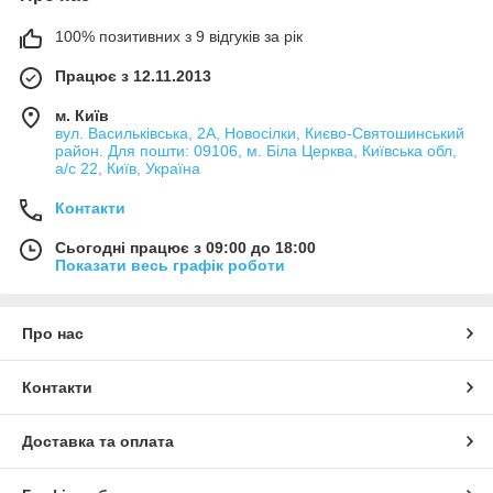
100% позитивних з 9 відгуків за рік
В наявності велика кількість знімачів для зняття форсунок.
Відмінна якість. Незалежно від моделі вашого автомобіля,
Працює з 12.11.2013
підходящий ключ для зняття форсунок, напевно, є на
нашому складі. Хоча інструменти для ремонту паливної
м. Київ
системи відрізняються в залежності від марки вашої машини,
вул. Васильківська, 2А, Новосілки, Києво-Святошинський
всі вони:
район. Для пошти: 09106, м. Біла Церква, Київська обл,
а/с 22, Київ, Україна
виконані із якісних матеріалів;
підходять для професійного використання;
Контакти
розраховані на тривалий термін експлуатації.
Сьогодні працює з 09:00 до 18:00
Можна купити як окремий гідравлічний або механічний
Показати весь графік роботи
знімач, так і набір інструментів для ремонту форсунок.
Знімач форсунок гідравлічний
Про нас
(гідрозйомник)
Контакти
Якщо ви давно задавалися питанням, де можна купити
гідравлічний знімач форсунок за розумною ціною, в даному
Доставка та оплата
розділі ця продукція представлена ​​дуже добре. Є кілька
моделей гідрознімачів, які підійдуть для дизельних двигунів