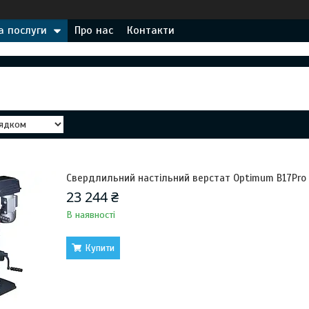
а послуги
Про нас
Контакти
Свердлильний настільний верстат Optimum B17Pro 
23 244 ₴
В наявності
Купити