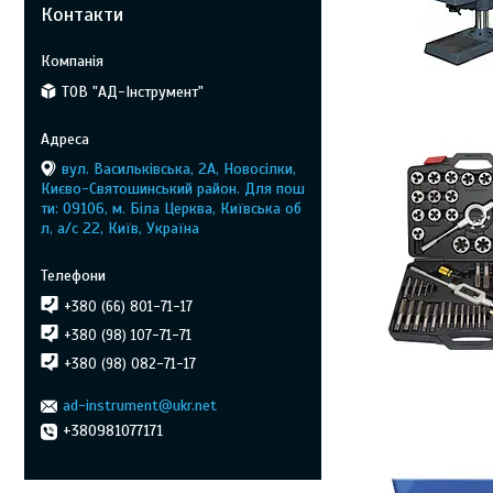
Контакти
ТОВ "АД-Інструмент"
вул. Васильківська, 2А, Новосілки,
Києво-Святошинський район. Для пош
ти: 09106, м. Біла Церква, Київська об
л, а/с 22, Київ, Україна
+380 (66) 801-71-17
+380 (98) 107-71-71
+380 (98) 082-71-17
ad-instrument@ukr.net
+380981077171