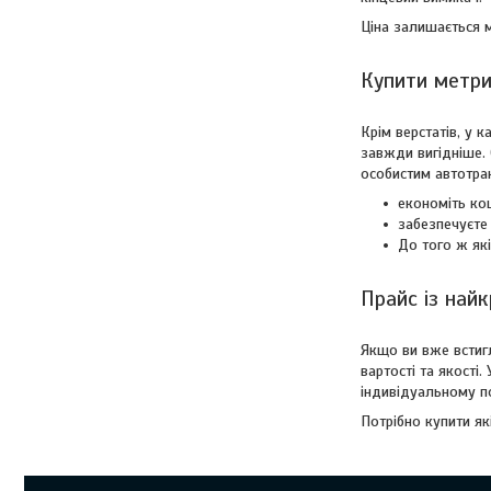
Ціна залишається 
Купити метри
Крім верстатів, у 
завжди вигідніше. 
особистим автотран
економіть ко
забезпечуєте 
До того ж як
Прайс із най
Якщо ви вже встиг
вартості та якості
індивідуальному по
Потрібно купити я