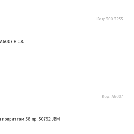
300 3233
A6007 H.C.B.
A6007
м покриттям 58 пр. 50792 JBM