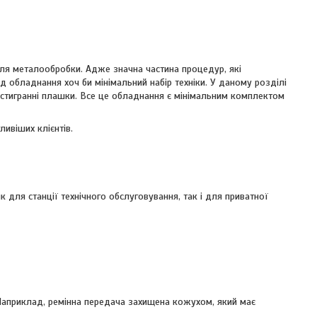
ля металообробки. Адже значна частина процедур, які
д обладнання хоч би мінімальний набір техніки. У даному розділі
естигранні плашки. Все це обладнання є мінімальним комплектом
ивіших клієнтів.
 для станції технічного обслуговування, так і для приватної
. Наприклад, ремінна передача захищена кожухом, який має