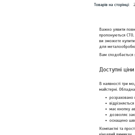
Важко уявити повн
пропонуються СТО, 
ви зможете купити 
для металообробк
Вам сподобається я
Доступні цін
В наявності три мо
майстерні. Обладна
розраховано н
відрізняєтьс
має кнопку ав
дозволяє зак
оснащено шв
Компактні та прост
кінцевий вимикач.