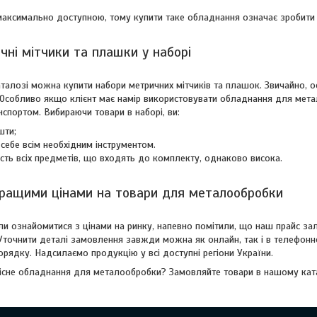
максимально доступною, тому купити таке обладнання означає зробити 
чні мітчики та плашки у наборі
каталозі можна купити набори метричних мітчиків та плашок. Звичайно,
Особливо якщо клієнт має намір використовувати обладнання для метал
спортом. Вибираючи товари в наборі, ви:
шти;
себе всім необхідним інструментом.
ість всіх предметів, що входять до комплекту, однаково висока.
кращими цінами на товари для металообробки
ли ознайомитися з цінами на ринку, напевно помітили, що наш прайс за
. Уточнити деталі замовлення завжди можна як онлайн, так і в телефон
рядку. Надсилаємо продукцію у всі доступні регіони України.
кісне обладнання для металообробки? Замовляйте товари в нашому ката