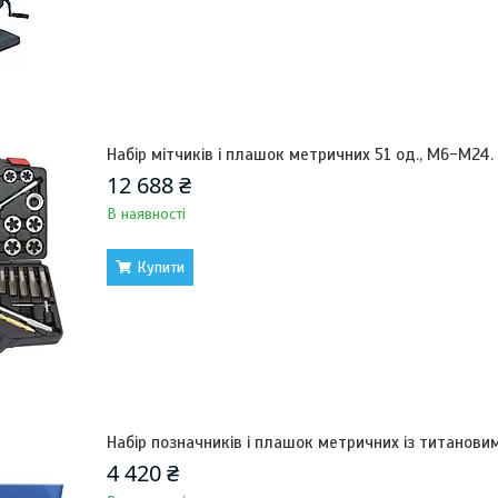
Набір мітчиків і плашок метричних 51 од., M6-M24. 
12 688 ₴
В наявності
Купити
Набір позначників і плашок метричних із титанови
4 420 ₴