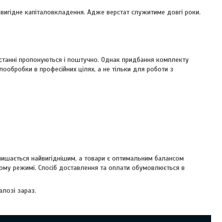
вигідне капіталовкладення. Адже верстат служитиме довгі роки.
 останні пропонуються і поштучно. Однак придбання комплекту
ообробки в професійних цілях, а не тільки для роботи з
лишається найвигіднішим, а товари є оптимальним балансом
ному режимі. Спосіб доставлення та оплати обумовлюється в
лозі зараз.