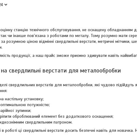
оцінну станцію технічного обслуговування, не оснащену обладнанням д
так чи інакше пов'язана з роботами по металу. Тому розумно мати сере
за розумною ціною відмінні свердлильні верстати, метричні мітчики, ш
и.
кість продукції, а наш прайс зможе приємно здивувати навіть найвибагл
и на свердлильні верстати для металообробки
делі свердлильних верстатів для металообробки, які чудово підійдуть як
ння:
а настільну установку;
я оптимальною потужністю;
арійної зупинки;
ріпити оброблюваний елемент без додаткового оснащення;
идкознімним свердлильним патроном.
і в роботі ці свердлильні верстати досить безпечні навіть для новачка