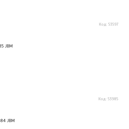
53597
985 JBM
53985
984 JBM