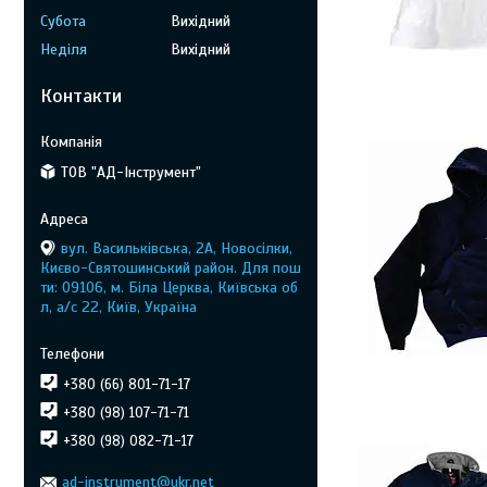
Субота
Вихідний
Неділя
Вихідний
Контакти
ТОВ "АД-Інструмент"
вул. Васильківська, 2А, Новосілки,
Києво-Святошинський район. Для пош
ти: 09106, м. Біла Церква, Київська об
л, а/с 22, Київ, Україна
+380 (66) 801-71-17
+380 (98) 107-71-71
+380 (98) 082-71-17
ad-instrument@ukr.net