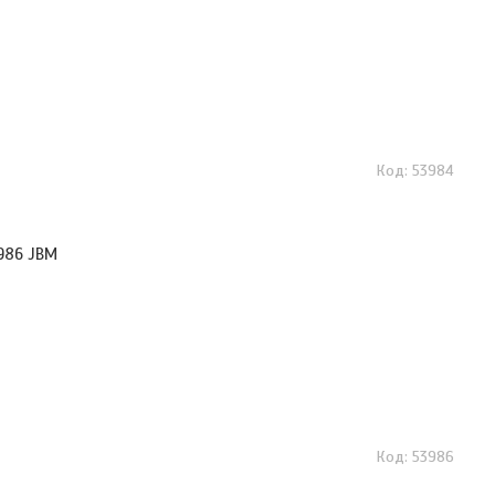
53984
3986 JBM
53986