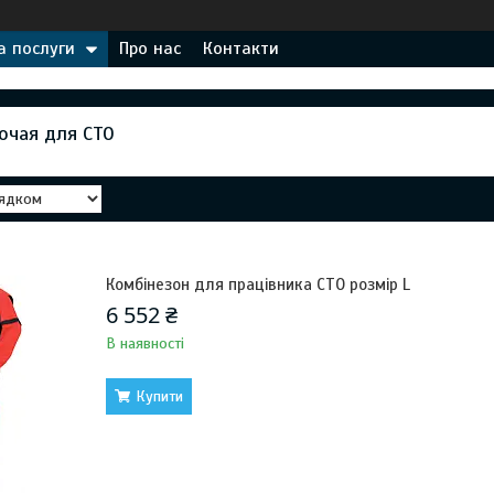
а послуги
Про нас
Контакти
очая для СТО
Комбінезон для працівника СТО розмір L
6 552 ₴
В наявності
Купити