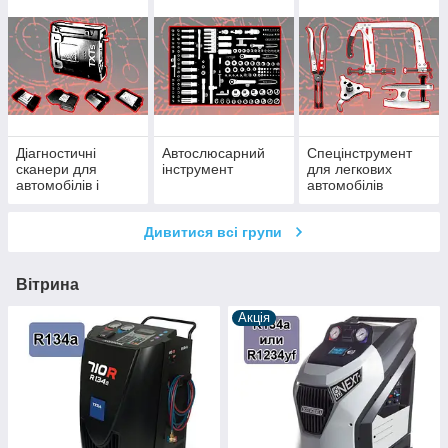
Діагностичні
Автослюсарний
Спецінструмент
сканери для
інструмент
для легкових
автомобілів і
автомобілів
мотоциклів
Дивитися всі групи
Вітрина
Акція