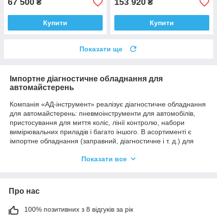
67 500
153 920
₴
₴
Купити
Купити
Показати ще
Імпортне діагностичне обладнання для
автомайстерень
Компанія «АД-інструмент» реалізує діагностичне обладнання
для автомайстерень: пневмоінструменти для автомобілів,
пристосування для миття коліс, лінії контролю, набори
вимірювальних приладів і багато іншого. В асортименті є
імпортне обладнання (заправний, діагностичне і т. д.) для
вантажного СТО і традиційних сервісів. Продукція від
Показати все
перевірених брендів має високі технічні характеристики і
дуже зручна в експлуатації. Доставляємо по Україні весь
інструмент та імпортне обладнання для автомайстерень.
Київ, Дніпро, Харків, Одеса, Львів — наші клієнти є скрізь!
Про нас
100% позитивних з 8 відгуків за рік
Професійне діагностичне обладнання