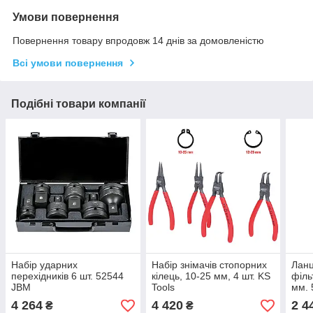
Умови повернення
Повернення товару впродовж 14 днів за домовленістю
Всі умови повернення
Подібні товари компанії
Набір ударних
Набір знімачів стопорних
Ланц
перехідників 6 шт. 52544
кілець, 10-25 мм, 4 шт. KS
філь
JBM
Tools
мм.
4 264
4 420
2 4
₴
₴