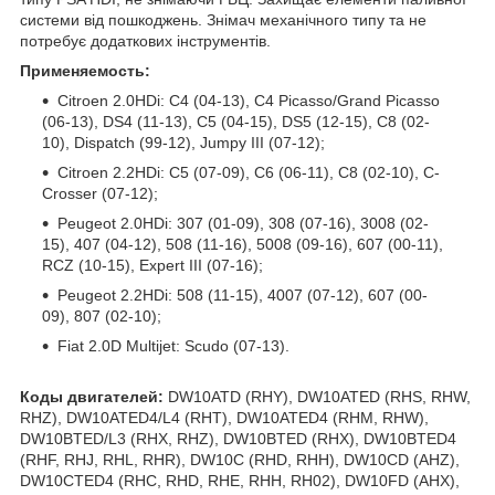
системи від пошкоджень. Знімач механічного типу та не
потребує додаткових інструментів.
Применяемость:
Citroen 2.0HDi: C4 (04-13), C4 Picasso/Grand Picasso
(06-13), DS4 (11-13), C5 (04-15), DS5 (12-15), C8 (02-
10), Dispatch (99-12), Jumpy III (07-12);
Citroen 2.2HDi: C5 (07-09), C6 (06-11), C8 (02-10), C-
Crosser (07-12);
Peugeot 2.0HDi: 307 (01-09), 308 (07-16), 3008 (02-
15), 407 (04-12), 508 (11-16), 5008 (09-16), 607 (00-11),
RCZ (10-15), Expert III (07-16);
Peugeot 2.2HDi: 508 (11-15), 4007 (07-12), 607 (00-
09), 807 (02-10);
Fiat 2.0D Multijet: Scudo (07-13).
Коды двигателей:
DW10ATD (RHY), DW10ATED (RHS, RHW,
RHZ), DW10ATED4/L4 (RHT), DW10ATED4 (RHM, RHW),
DW10BTED/L3 (RHX, RHZ), DW10BTED (RHX), DW10BTED4
(RHF, RHJ, RHL, RHR), DW10C (RHD, RHH), DW10CD (AHZ),
DW10CTED4 (RHC, RHD, RHE, RHH, RH02), DW10FD (AHX),