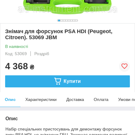
Знімач для форсунок PSA HDI (Peugeot,
Citroen). 53069 JBM
В наявності
Код: 53069
Роздріб
4 368
₴
Купити
Опис
Характеристики
Доставка
Оплата
Умови п
Опис
Набір спеціальних пристосувань для демонтажу форсунок
типу PSA HDI, не знімаючи ГБЦ. Захищає елементи паливної