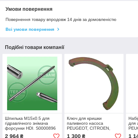
Умови повернення
Повернення товару впродовж 14 днів за домовленістю
Всі умови повернення
Подібні товари компанії
Шпилька M15x0.5 для
Ключ для кришки
Набі
гідравлічного знімача
паливного насоса
для 
форсунки HDI. S0000896
PEUGEOT, CITROEN,
PEU
TESAM
RENAULT, 108 мм. A1417
шт. 
2 964
1 300
1 1
₴
₴