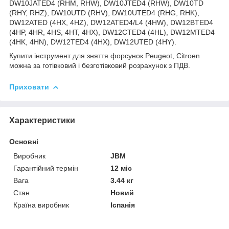
DW10JATED4 (RHM, RHW), DW10JTED4 (RHW), DW10TD
(RHY, RHZ), DW10UTD (RHV), DW10UTED4 (RHG, RHK),
DW12ATED (4HX, 4HZ), DW12ATED4/L4 (4HW), DW12BTED4
(4HP, 4HR, 4HS, 4HT, 4HX), DW12CTED4 (4HL), DW12MTED4
(4HK, 4HN), DW12TED4 (4HX), DW12UTED (4HY).
Купити інструмент для зняття форсунок Peugeot, Citroen
можна за готівковий і безготівковий розрахунок з ПДВ.
Приховати
Характеристики
Основні
Виробник
JBM
Гарантійний термін
12 міс
Вага
3.44 кг
Стан
Новий
Країна виробник
Іспанія