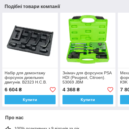
Подібні товари компанії
Набір для демонтажу
Знімач для форсунок PSA
Меха
форсунок дизельних
HDI (Peugeot, Citroen).
форс
двигунів. B2323 H.C.B.
53069 JBM
K9K 
Niss
6 604
4 368
7 8
₴
₴
Купити
Купити
Про нас
100% позитивних з 9 відгуків за рік