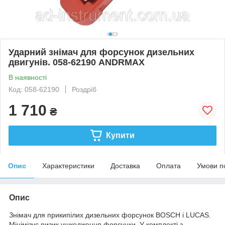
Ударний знімач для форсунок дизельних
двигунів. 058-62190 ANDRMAX
В наявності
Код: 058-62190
Роздріб
1 710
₴
Купити
Опис
Характеристики
Доставка
Оплата
Умови п
Опис
Знімач для прикипілих дизельних форсунок BOSCH і LUCAS.
Мінімізує ризик ушкодження форсунки. У комплекті з