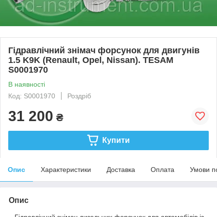
Гідравлічний знімач форсунок для двигунів
1.5 K9K (Renault, Opel, Nissan). TESAM
S0001970
В наявності
Код: S0001970
Роздріб
31 200
₴
Купити
Опис
Характеристики
Доставка
Оплата
Умови п
Опис
Гідравлічний знімач дизельних форсунок для автомобілів із