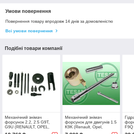
Умови повернення
Повернення товару впродовж 14 днів за домовленістю
Всі умови повернення
Подібні товари компанії
Механічний знімач
Механічний знімач
Гідр
форсунок 2.2, 2.5 G9T,
форсунок для двигунів 1.5
форс
G9U (RENAULT, OPEL,
K9K (Renault, Opel,
F9Q 
NISSAN). 918 580 00 ZUP
Nissan). TESAM S0001968
Niss