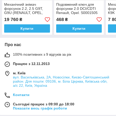
Механічний знімач
Подовжений ключ для
Меха
форсунок 2.2, 2.5 G9T,
форсунки 2.0 DCI/CDTI
форс
G9U (RENAULT, OPEL,
Renault, Opel. S0001505
K9K 
NISSAN). 918 580 00 ZUP
TESAM
Niss
19 760
468
7 8
₴
₴
HP
Купити
Купити
Про нас
100% позитивних з 9 відгуків за рік
Працює з 12.11.2013
м. Київ
вул. Васильківська, 2А, Новосілки, Києво-Святошинський
район. Для пошти: 09106, м. Біла Церква, Київська обл,
а/с 22, Київ, Україна
Контакти
Сьогодні працює з 09:00 до 18:00
Показати весь графік роботи