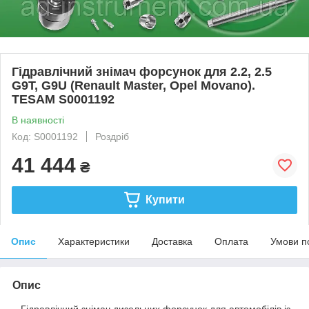
Гідравлічний знімач форсунок для 2.2, 2.5
G9T, G9U (Renault Master, Opel Movano).
TESAM S0001192
В наявності
Код: S0001192
Роздріб
41 444
₴
Купити
Опис
Характеристики
Доставка
Оплата
Умови п
Опис
Гідравлічний знімач дизельних форсунок для автомобілів із