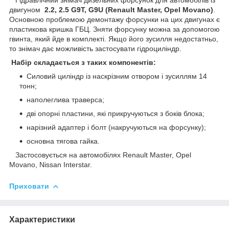
двигуном
2.2, 2.5 G9T, G9U (Renault Master, Opel Movano)
.
Основною проблемою демонтажу форсунки на цих двигунах є
пластикова кришка ГБЦ. Зняти форсунку можна за допомогою
гвинта, який йде в комплекті. Якщо його зусилля недостатньо,
то знімач дає можливість застосувати гідроциліндр.
Набір складається з таких компонентів:
Силовий циліндр із наскрізним отвором і зусиллям 14
тонн;
наполеглива траверса;
дві опорні пластини, які прикручуються з боків блока;
нарізний адаптер і болт (накручуються на форсунку);
основна тягова гайка.
Застосовується на автомобілях Renault Master, Opel
Movano, Nissan Interstar.
Приховати
Характеристики