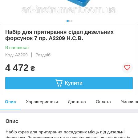
Набір для притирання сідел дизельних
форсунок 7 пр. A2209 H.C.B.
В наявності
Код: A2209
Роздріб
4 472
₴
Купити
Опис
Характеристики
Доставка
Оплата
Умови п
Опис
Набір фрез для притирання посадкових місць під дизельні
форсунки. Застосовується на сучасних дизельних двигунах із