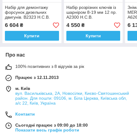
Набір для демонтажу
Набір розрізних ключів із
Знім
форсунок дизельних
шарніром 8-19 мм 12 пр.
MER
двигунів. B2323 H.C.B.
A2300 H.C.B.
A626
6 604
4 550
6 1
₴
₴
Купити
Купити
Про нас
100% позитивних з 8 відгуків за рік
Працює з 12.11.2013
м. Київ
вул. Васильківська, 2А, Новосілки, Києво-Святошинський
район. Для пошти: 09106, м. Біла Церква, Київська обл,
а/с 22, Київ, Україна
Контакти
Сьогодні працює з 09:00 до 18:00
Показати весь графік роботи