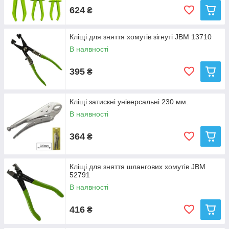
624
₴
Кліщі для зняття хомутів зігнуті JBM 13710
В наявності
395
₴
Кліщі затискні універсальні 230 мм.
В наявності
364
₴
Кліщі для зняття шлангових хомутів JBM
52791
В наявності
416
₴