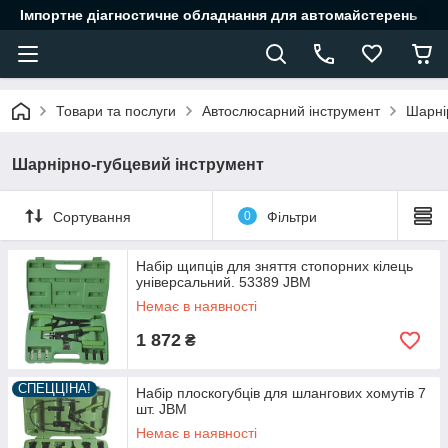
Імпортне діагностичне обладнання для автомайстерень
Товари та послуги
Автослюсарний інструмент
Шарні
Шарнірно-губцевий інструмент
Сортування
0
Фільтри
Набір щипців для зняття стопорних кілець
універсальний. 53389 JBM
Немає в наявності
1 872
₴
СПЕЦЦІНА!
Набір плоскогубців для шлангових хомутів 7
шт. JBM
Немає в наявності