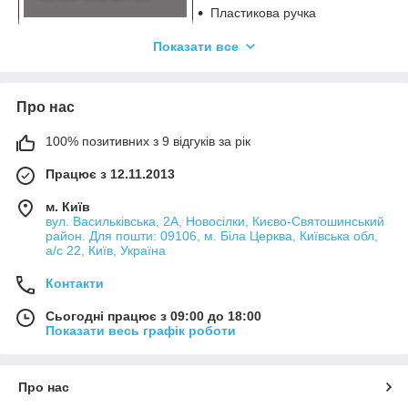
Пластикова ручка
Метал гарячої ковки
Показати все
Ретельно оброблені, загартовані 
отожженные леза
Висока продуктивність різання
Про нас
Спеціальна термооброблена ста
100% позитивних з 9 відгуків за рік
Працює з 12.11.2013
2-компонентна ергономічна ручк
м. Київ
Метал гарячої ковки
вул. Васильківська, 2А, Новосілки, Києво-Святошинський
район. Для пошти: 09106, м. Біла Церква, Київська обл,
Шліфовані кінці
а/с 22, Київ, Україна
Оптимальна передача тиску
Контакти
Спеціальна термооброблена ста
Сьогодні працює з 09:00 до 18:00
Показати весь графік роботи
2-компонентна ергономічна ручк
Метал гарячої ковки
Про нас
Шліфовані кінці ― дзеркальне х