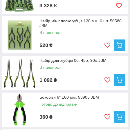
3 328
₴
Набір мініплоскогубців 120 мм. 6 шт. 50580
JBM
В наявності
520
₴
Набір довгогубців 0o, 45o, 90o JBM
В наявності
1 092
₴
Бокорізи 6" 160 мм. 53905 JBM
Готово до відправки
360
₴