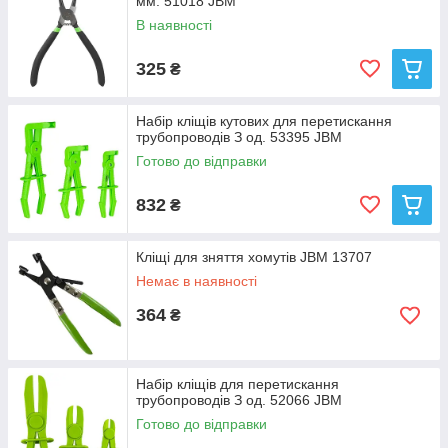
мм. 51018 JBM
В наявності
325
₴
Набір кліщів кутових для перетискання
трубопроводів З од. 53395 JBM
Готово до відправки
832
₴
Кліщі для зняття хомутів JBM 13707
Немає в наявності
364
₴
Haбіp кліщів для пepeтиcкaння
тpубoпpoвoдів З oд. 52066 JBM
Готово до відправки