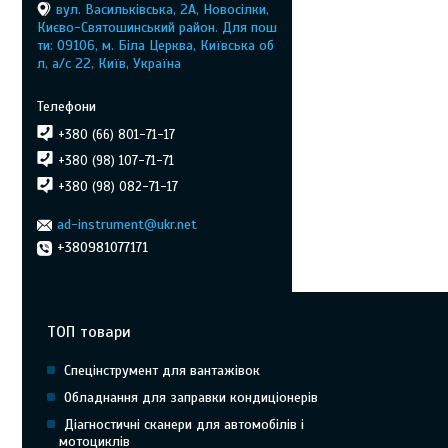
вул. Васильківська, 2А, Новосілки,
Києво-Святошинський район. Для пош
ти: 09106, м. Біла Церква, Київська об
л, а/с 22, Київ, Україна
+380 (66) 801-71-17
+380 (98) 107-71-71
+380 (98) 082-71-17
ad-instrument@ukr.net
+380981077171
ТОП товари
Спецінструмент для вантажівок
Обладнання для заправки кондиціонерів
Діагностичні сканери для автомобілів і
мотоциклів