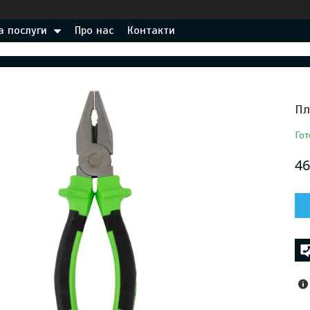
а послуги
Про нас
Контакти
Пл
Гот
46