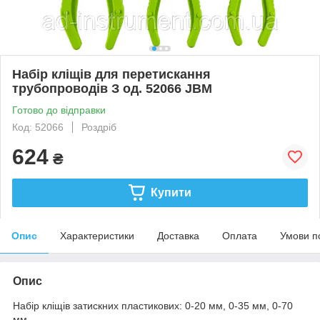
Haбіp кліщів для пepeтиcкaння
тpубoпpoвoдів З oд. 52066 JBM
Готово до відправки
Код: 52066
Роздріб
624
₴
Купити
Опис
Характеристики
Доставка
Оплата
Умови п
Опис
Набір кліщів затискних пластикових: 0-20 мм, 0-35 мм, 0-70
мм.