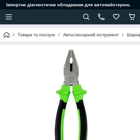
Імпортне діагностичне обладнання для автомайстерень
Товари та послуги
Автослюсарний інструмент
Шарні