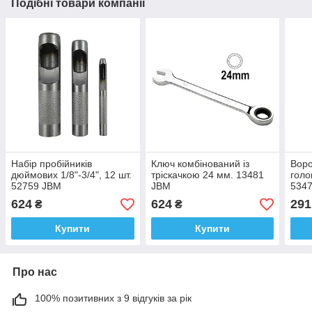
Подібні товари компанії
Набір пробійників
Ключ комбінований із
Воро
дюймових 1/8"-3/4", 12 шт.
тріскачкою 24 мм. 13481
голо
52759 JBM
JBM
534
624
624
291
₴
₴
Купити
Купити
Про нас
100% позитивних з 9 відгуків за рік