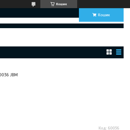
Кошик
Кошик
60036 JBM
60036