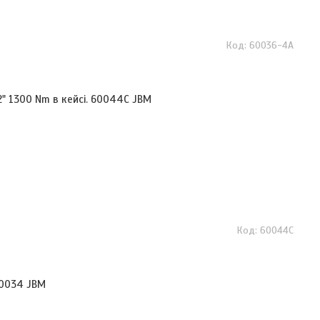
60036-4A
" 1300 Nm в кейсі. 60044C JBM
60044C
60034 JBM