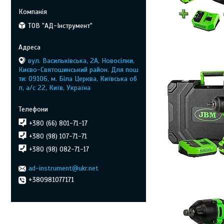
ТОВ "АД-Інструмент"
вул. Васильківська, 2А, Новосілки,
Києво-Святошинський район. Для пош
ти: 09106, м. Біла Церква, Київська об
л, а/с 22, Київ, Україна
+380 (66) 801-71-17
+380 (98) 107-71-71
+380 (98) 082-71-17
ad-instrument@ukr.net
+380981077171