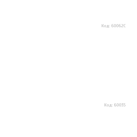
60062C
60035