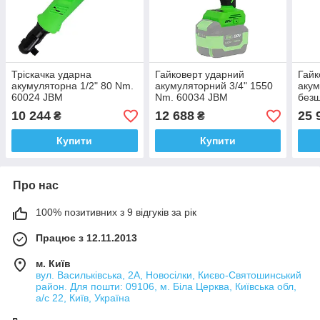
Тріскачка ударна
Гайковерт ударний
Гайк
акумуляторна 1/2" 80 Nm.
акумуляторний 3/4" 1550
аку
60024 JBM
Nm. 60034 JBM
безщ
кейс
10 244
12 688
25 
₴
₴
Купити
Купити
Про нас
100% позитивних з 9 відгуків за рік
Працює з 12.11.2013
м. Київ
вул. Васильківська, 2А, Новосілки, Києво-Святошинський
район. Для пошти: 09106, м. Біла Церква, Київська обл,
а/с 22, Київ, Україна