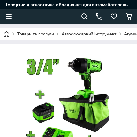
Імпортне діагностичне обладнання для автомайстерень
Товари та послуги
Автослюсарний інструмент
Акуму