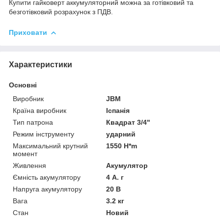
Купити гайковерт аккумуляторний можна за готівковий та
безготівковий розрахунок з ПДВ.
Приховати
Характеристики
Основні
Виробник
JBM
Країна виробник
Іспанія
Тип патрона
Квадрат 3/4"
Режим інструменту
ударний
Максимальний крутний
1550 H*m
момент
Живлення
Акумулятор
Ємність акумулятору
4 А. г
Напруга акумулятору
20 В
Вага
3.2 кг
Стан
Новий