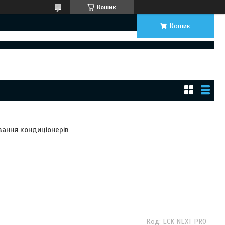
Кошик
Кошик
вання кондиціонерів
ECK NEXT PRO