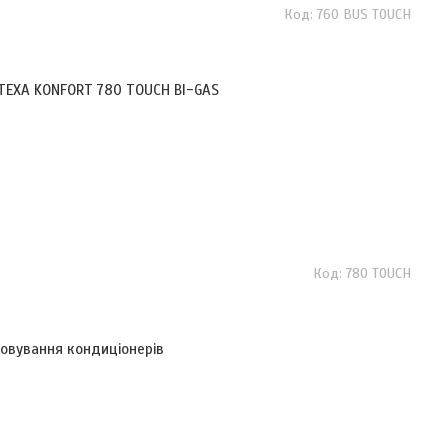
760 BUS TOUCH
 TEXA KONFORT 780 TOUCH BI-GAS
780 TOUCH
говування кондиціонерів