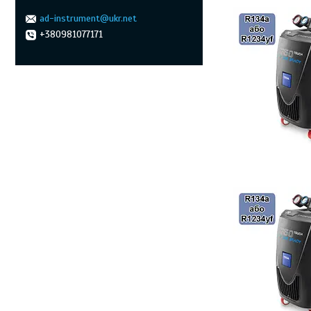
ad-instrument@ukr.net
+380981077171