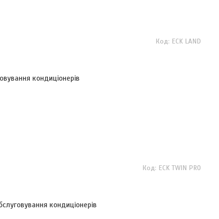
ECK LAND
говування кондиціонерів
ECK TWIN PRO
бслуговування кондиціонерів