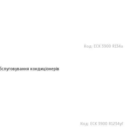
ECK 3900 R134a
бслуговування кондиціонерів
ECK 3900 R1234yf