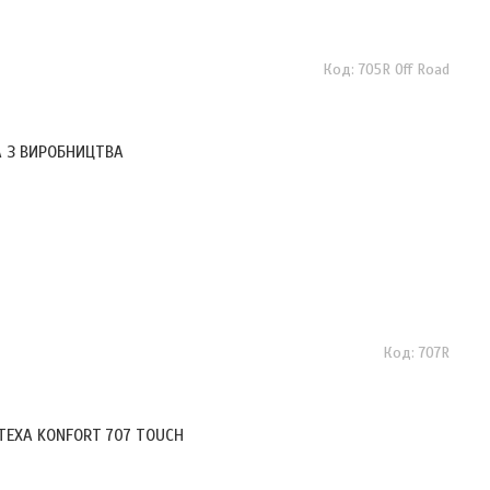
705R Off Road
ТА З ВИРОБНИЦТВА
707R
 TEXA KONFORT 707 TOUCH