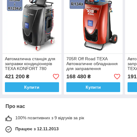
Автоматична станція для
705R Off Road TEXA
Авто
заправки кондиціонерів
Автоматичне обладнання
запр
TEXA KONFORT 780
для заправлення
TEX
TOUCH BI-GAS
автокондиціонера
TOU
421 200
168 480
191
₴
₴
Купити
Купити
Про нас
100% позитивних з 9 відгуків за рік
Працює з 12.11.2013