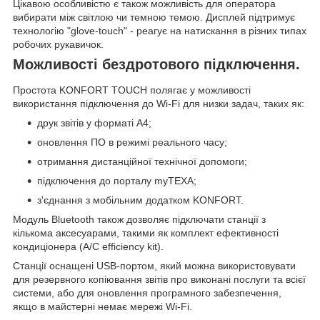
Цікавою особливістю є також можливість для оператора
вибирати між світлою чи темною темою. Дисплей підтримує
технологію "glove-touch" - реагує на натискання в різних типах
робочих рукавичок.
Можливості бездротового підключення.
Простота KONFORT TOUCH полягає у можливості
використання підключення до Wi-Fi для низки задач, таких як:
друк звітів у форматі А4;
оновлення ПО в режимі реального часу;
отримання дистанційної технічної допомоги;
підключення до порталу myTEXA;
з'єднання з мобільним додатком KONFORT.
Модуль Bluetooth також дозволяє підключати станції з
кількома аксесуарами, такими як комплект ефективності
кондиціонера (A/C efficiency kit).
Станції оснащені USB-портом, який можна використовувати
для резервного копіювання звітів про виконані послуги та всієї
системи, або для оновлення програмного забезпечення,
якщо в майстерні немає мережі Wi-Fi.