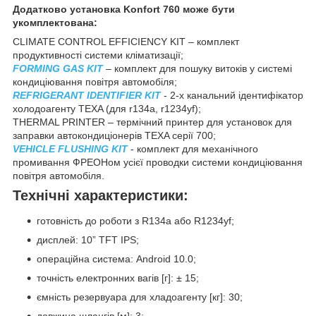
Додатково установка Konfort 760 може бути
укомплектована:
CLIMATE CONTROL EFFICIENCY KIT – комплект
продуктивності системи кліматизації;
FORMING GAS KIT
– комплект для пошуку витоків у системі
кондиціювання повітря автомобіля;
REFRIGERANT IDENTIFIER KIT
- 2-х канальний ідентифікатор
холодоагенту TEXA (для r134a, r1234yf);
THERMAL PRINTER – термічний принтер для установок для
заправки автокондиціонерів TEXA серії 700;
VEHICLE FLUSHING KIT
- комплект для механічного
промивання ФРЕОНом усієї проводки системи кондиціювання
повітря автомобіля.
Технічні характеристики:
готовність до роботи з R134a або R1234yf;
дисплей: 10” TFT IPS;
операційна система: Android 10.0;
точність електронних вагів [г]: ± 15;
ємність резервуара для хладоагенту [кг]: 30;
довжина шлангів [м]: 3;