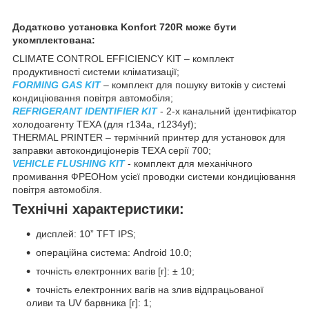
Додатково установка Konfort 720R може бути
укомплектована:
CLIMATE CONTROL EFFICIENCY KIT – комплект
продуктивності системи кліматизації;
FORMING GAS KIT
– комплект для пошуку витоків у системі
кондиціювання повітря автомобіля;
REFRIGERANT IDENTIFIER KIT
- 2-х канальний ідентифікатор
холодоагенту TEXA (для r134a, r1234yf);
THERMAL PRINTER – термічний принтер для установок для
заправки автокондиціонерів TEXA серії 700;
VEHICLE FLUSHING KIT
- комплект для механічного
промивання ФРЕОНом усієї проводки системи кондиціювання
повітря автомобіля.
Технічні характеристики:
дисплей: 10” TFT IPS;
операційна система: Android 10.0;
точність електронних вагів [г]: ± 10;
точність електронних вагів на злив відпрацьованої
оливи та UV барвника [г]: 1;