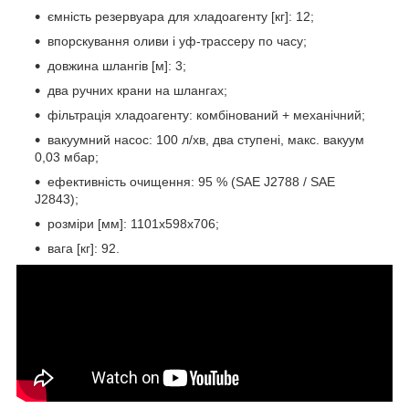
ємність резервуара для хладоагенту [кг]: 12;
впорскування оливи і уф-трассеру по часу;
довжина шлангів [м]: 3;
два ручних крани на шлангах;
фільтрація хладоагенту: комбінований + механічний;
вакуумний насос: 100 л/хв, два ступені, макс. вакуум
0,03 мбар;
ефективність очищення: 95 % (SAE J2788 / SAE
J2843);
розміри [мм]: 1101x598x706;
вага [кг]: 92.