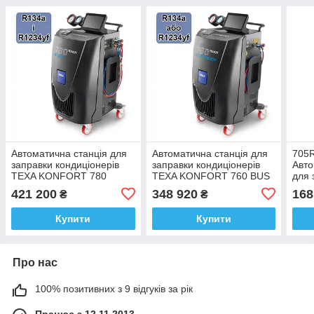
Автоматична станція для
Автоматична станція для
705R
заправки кондиціонерів
заправки кондиціонерів
Авто
TEXA KONFORT 780
TEXA KONFORT 760 BUS
для 
TOUCH BI-GAS
TOUCH
авто
421 200
348 920
168
₴
₴
Купити
Купити
Про нас
100% позитивних з 9 відгуків за рік
Працює з 12.11.2013