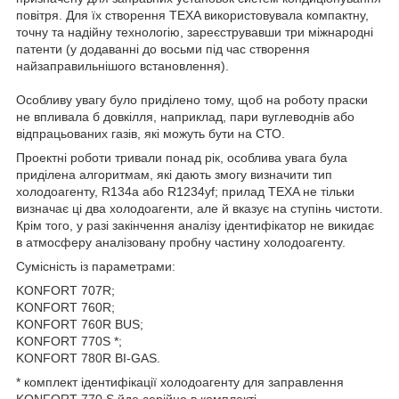
повітря. Для їх створення TEXA використовувала компактну,
точну та надійну технологію, зареєструвавши три міжнародні
патенти (у додаванні до восьми під час створення
найзаправильнішого встановлення).
Особливу увагу було приділено тому, щоб на роботу праски
не впливала б довкілля, наприклад, пари вуглеводнів або
відпрацьованих газів, які можуть бути на СТО.
Проектні роботи тривали понад рік, особлива увага була
приділена алгоритмам, які дають змогу визначити тип
холодоагенту, R134a або R1234yf; прилад TEXA не тільки
визначає ці два холодоагенти, але й вказує на ступінь чистоти.
Крім того, у разі закінчення аналізу ідентифікатор не викидає
в атмосферу аналізовану пробну частину холодоагенту.
Сумісність із параметрами:
KONFORT 707R;
KONFORT 760R;
KONFORT 760R BUS;
KONFORT 770S *;
KONFORT 780R BI-GAS.
*
комплект ідентифікації холодоагенту для заправлення
KONFORT 770 S йде серійно в комплекті.