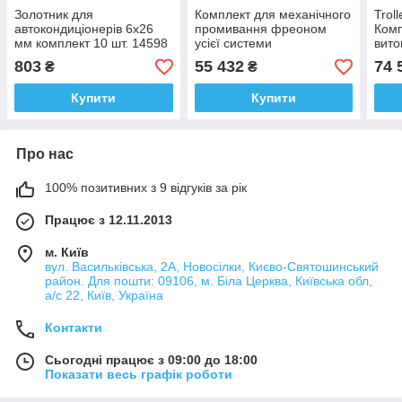
Золотник для
Комплект для механічного
Trol
автокондиціонерів 6х26
промивання фреоном
Комп
мм комплект 10 шт. 14598
усієї системи
вито
JBM
кондиціонування повітря
803
55 432
74 
₴
₴
автомобіля Flushing Kit
Купити
Купити
Про нас
100% позитивних з 9 відгуків за рік
Працює з 12.11.2013
м. Київ
вул. Васильківська, 2А, Новосілки, Києво-Святошинський
район. Для пошти: 09106, м. Біла Церква, Київська обл,
а/с 22, Київ, Україна
Контакти
Сьогодні працює з 09:00 до 18:00
Показати весь графік роботи