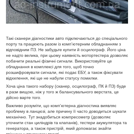
Такі сканери діагностики авто підключаються до спеціального
порту та працюють разом із комп'ютерним обладнанням з
відповідним ПЗ. Не забудьте купити й осцилограф. Його ціна
не надто велика, при цьому наявність мотортестера дозволяє
побачити реальні фізичні сигнали. Використовуйте це
обладнання в комплексі для того, щоб точно
розшифровувати сигнали, які подає ЕБУ, а також фіксувати
відхилення, які ще не набули статусу помилки.
Хоча ціна такого набору (сканер, осцилограф, ПК й ПЗ) буде
в рази вищою, ніж у того ж балансувального верстата, це
дійсно варте того.
Важливо розуміти, що комп'ютерна діагностика виявляє
проблему в ланцюзі, але причину її часто доводиться шукати
механічно. Тут знадобиться компресометр (дозволяє
уточнити стан циліндрів та клапанів), тестери акумулятора та
генератора, а також пристрій, який допомагає знайти