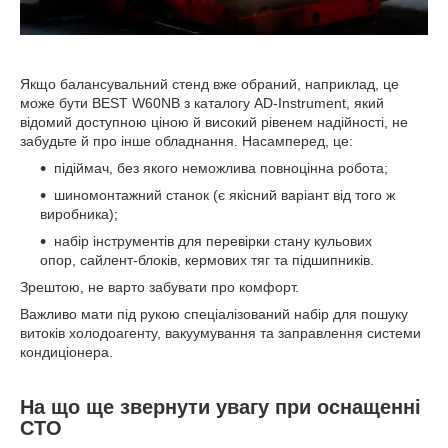
Якщо балансувальний стенд вже обраний, наприклад, це
може бути BEST W60NB з каталогу AD-Instrument, який
відомий доступною ціною й високий рівенем надійності, не
забудьте й про інше обладнання. Насамперед, це:
підіймач, без якого неможлива повноцінна робота;
шиномонтажний станок (є якісний варіант від того ж
виробника);
набір інструментів для перевірки стану кульових
опор, сайлент-блоків, кермових тяг та підшипників.
Зрештою, не варто забувати про комфорт.
Важливо мати під рукою спеціалізований набір для пошуку
витоків холодоагенту, вакуумування та заправлення системи
кондиціонера.
На що ще звернути увагу при оснащенні
СТО