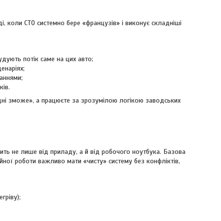
ді, коли СТО системно бере «французів» і виконує складніші
дують потік саме на цих авто;
енаріях;
аннями;
ків.
одні зможе», а працюєте за зрозумілою логікою заводських
ежить не лише від приладу, а й від робочого ноутбука. Базова
йної роботи важливо мати «чисту» систему без конфліктів,
гріву);