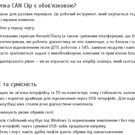
пка CAN Clip є обов'язковою?
ашка» для разових перевірок. Це робочий інструмент, який окупається то
 стирання помилок.
ібен у першу чергу:
лізованим сервісам Renault/Dacia (а також суміжним платформам), що бу
електрикам, які роблять діагностику не «по лампочці», а по блоках і сц
аються відновленням після ДТП, роботою з SRS, заміною модулів і навч
часто трапляються задачі з іммобілайзером, ключами та прив’язкою бло
илерського рівня — ви не втрачаєте час на «підбір сканера, який сьог
 та сумісність
рацює як зв’язка інтерфейсу та ПЗ на комп’ютері, тому стабільність зал
s і коректні драйвери для підключення через USB-інтерфейс. Для наді
оутбуці вже стояли різні діагностичні комплекси.
знижують ризик обривів сесії:
ти стабільний ноутбук під Windows (з нормальним живленням і без пере
 інтерфейс через сумнівні USB-хаби, працювати напряму;
бель і порт: навіть дрібні люфти дають обриви під навантаженням;