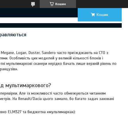
Кошик
Кошик
правляються
: Megane, Logan, Duster, Sandero часто приїжджають на СТО з
и. Особливість цих моделей у великій кількості блоків і
ртні мультимаркові сканери нерідко бачать лише верхній рівень по
ранцузів».
від мультимаркового?
перевірки. Але їх можливості часто обмежуються читанням
трів. На Renault/Dacia цього замало, бо багато задач заховані
овно ELM327 та бюджетна «мультимарка»):