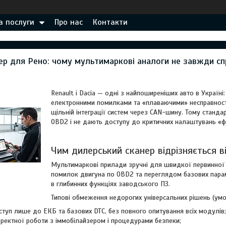
а послуги
Про нас
Контакти
ер для Рено: чому мультимаркові аналоги не завжди с
Renault і Dacia — одні з найпоширеніших авто в Україні
електронними помилками та «плаваючими» несправностям
щільній інтеграції систем через CAN-шину. Тому станда
OBD2 і не дають доступу до критичних налаштувань «ф
Чим дилерський сканер відрізняється 
Мультимаркові прилади зручні для швидкої первинної 
помилок двигуна по OBD2 та переглядом базових параме
в глибинних функціях заводського ПЗ.
Типові обмеження недорогих універсальних рішень (ум
ступ лише до ЕКБ та базових DTC, без повного опитування всіх модулів;
оректної роботи з іммобілайзером і процедурами безпеки;