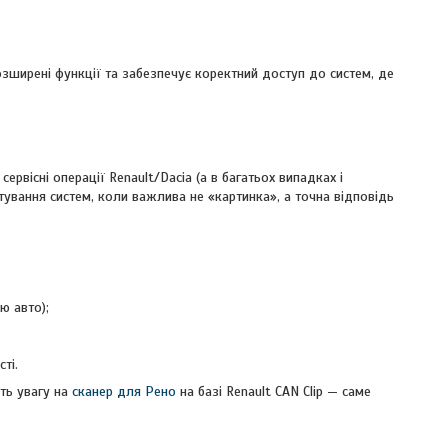
озширені функції та забезпечує коректний доступ до систем, де
сервісні операції Renault/Dacia (а в багатьох випадках і
стування систем, коли важлива не «картинка», а точна відповідь
ю авто);
ті.
іть увагу на
сканер для Рено
на базі Renault CAN Clip — саме