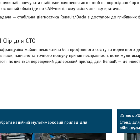
ностики забезпечувати стабільне живлення авто, щоб не «просідав» борт
 основний обмін іде по CAN-шині, тому якість зв’язку критична.
адача — стабільна діагностика Renault/Dacia з доступом до глибинних
N Clip для СТО
 «французів» майже неможлива без профільного софту та коректного дос
ив’язок, навчань та точного пошуку причин несправності, коли мультим
ог і подивіться перевірений дилерський прилад для Renault — це інвестиц
25 лют. 2
вибрати надійний мультимарковий прилад для
Стенд для
збільшуєм