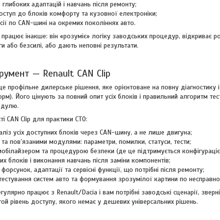
глибоких адаптацій і навчань після ремонту;
ступ до блоків комфорту та кузовної електроніки;
есії по CAN-шині на окремих поколіннях авто.
працює інакше: він «розуміє» логіку заводських процедур, відкриває р
ги або безсилі, або дають неповні результати.
румент — Renault CAN Clip
це профільне дилерське рішення, яке орієнтоване на повну діагностику і 
рм). Його цінують за повний опит усіх блоків і правильний алгоритм те
одулю.
 CAN Clip для практики СТО:
аліз усіх доступних блоків через CAN-шину, а не лише двигуна;
та пов’язаними модулями: параметри, помилки, статуси, тести;
ммобілайзером та процедурою безпеки (де це підтримується конфігураціє
их блоків і виконання навчань після заміни компонентів;
форсунок, адаптації та сервісні функції, що потрібні після ремонту;
тестування систем авто та формування зрозумілої картини по несправнос
гулярно працює з Renault/Dacia і вам потрібні заводські сценарії, зверн
ой рівень доступу, якого немає у дешевих універсальних рішень.