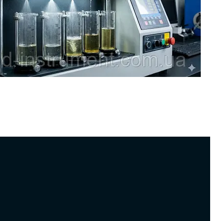
я форсунок — це не просто «діагностика», а високомаржинальна
ля СТО. Розбираємо, як стенд перевіряє факел, продуктивність і
ність, чому ультразвук ефективніший за промивку «на авто», та
ель Common Rail — преміальний напрямок із швидкою окупністю
ня.