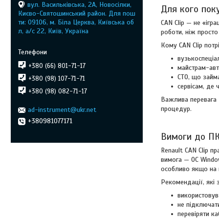
вул. Васильківська, 2А, Новосілки,
Для кого поку
Києво-Святошинський район. Для пош
ти: 09106, м. Біла Церква, Київська об
CAN Clip — не «ігр
л, а/с 22, Київ, Україна
роботи, ніж просто
Кому CAN Clip потр
вузькоспеціа
+380 (66) 801-71-17
майстрам-авто
СТО, що займ
+380 (98) 107-71-71
сервісам, де 
+380 (98) 082-71-17
Важлива перевага д
процедур.
ad-instrument@ukr.net
+380981077171
Вимоги до ПК
Renault CAN Clip п
вимога — ОС Window
особливо якщо на н
Рекомендації, які 
використовува
не підключати
перевіряти ка