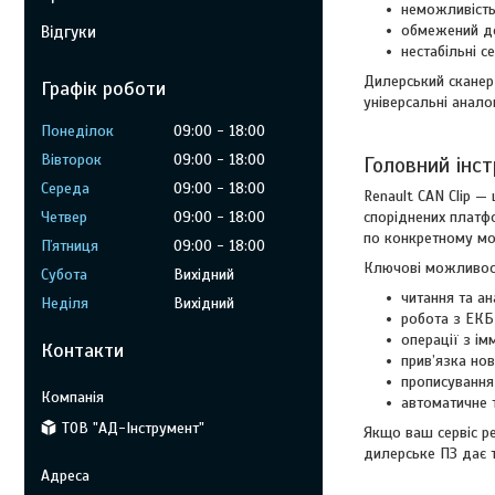
неможливість 
обмежений до
Відгуки
нестабільні с
Дилерський сканер 
Графік роботи
універсальні анало
Понеділок
09:00
18:00
Вівторок
09:00
18:00
Головний інст
Середа
09:00
18:00
Renault CAN Clip — 
споріднених платфо
Четвер
09:00
18:00
по конкретному м
Пʼятниця
09:00
18:00
Ключові можливості
Субота
Вихідний
читання та ан
Неділя
Вихідний
робота з ЕКБ 
операції з і
Контакти
прив’язка нов
прописування 
автоматичне 
ТОВ "АД-Інструмент"
Якщо ваш сервіс ре
дилерське ПЗ дає т