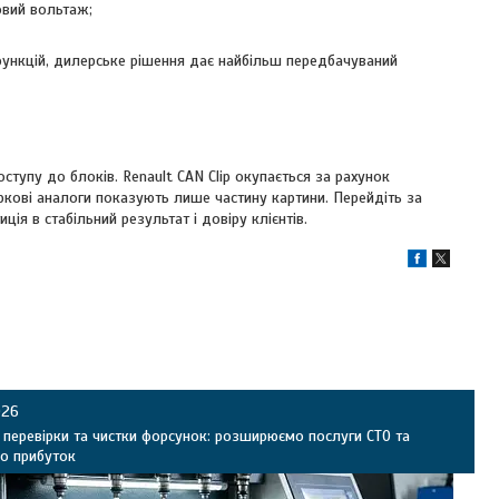
овий вольтаж;
 функцій, дилерське рішення дає найбільш передбачуваний
тупу до блоків. Renault CAN Clip окупається за рахунок
аркові аналоги показують лише частину картини. Перейдіть за
ія в стабільний результат і довіру клієнтів.
026
 перевірки та чистки форсунок: розширюємо послуги СТО та
о прибуток