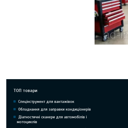
Огляд Autocom для 
OBD2/CAN, які функці
як відрізнити якісн
стабільністю зв’язку
ТОП товари
Спецінструмент для вантажівок
Обладнання для заправки кондиціонерів
Діагностичні сканери для автомобілів і
мотоциклів