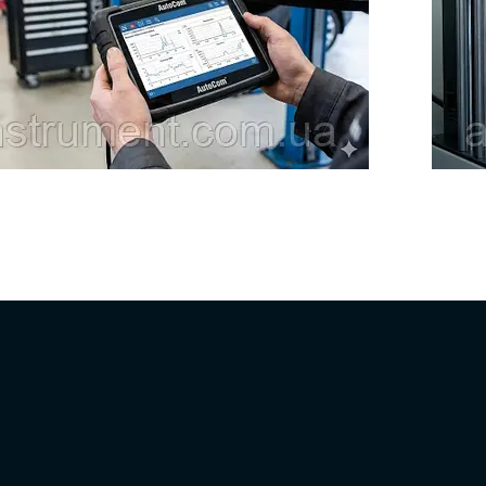
СТО: що вміє мультимарковий сканер, як працює з
Стенд дл
ї потрібні діагносту (DTC, Live Data, адаптації, DPF), та
послуга д
ий прилад від дешевої копії за платою, реле й
герметич
.
чому диз
обладнан