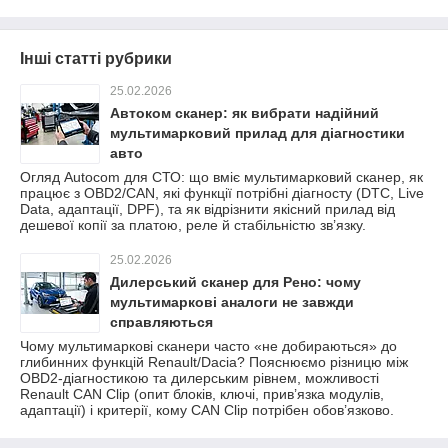
Інші статті рубрики
25.02.2026
Автоком сканер: як вибрати надійний
мультимарковий прилад для діагностики
авто
Огляд Autocom для СТО: що вміє мультимарковий сканер, як
працює з OBD2/CAN, які функції потрібні діагносту (DTC, Live
Data, адаптації, DPF), та як відрізнити якісний прилад від
дешевої копії за платою, реле й стабільністю зв’язку.
25.02.2026
Дилерський сканер для Рено: чому
мультимаркові аналоги не завжди
справляються
Чому мультимаркові сканери часто «не добираються» до
глибинних функцій Renault/Dacia? Пояснюємо різницю між
OBD2-діагностикою та дилерським рівнем, можливості
Renault CAN Clip (опит блоків, ключі, прив’язка модулів,
адаптації) і критерії, кому CAN Clip потрібен обов’язково.