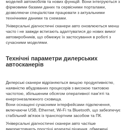
моделей автомобілів та нових функцій. Вони інтегруються з
фірмовими базами даних та сервісними порталами,
дозволяючи спеціалістам працювати з актуальними
технічними даними та схемами.
Універсальні діагностичні сканери авто оновлюються менш
часто і не завжди встигають адаптуватися до нових вимог
автовиробників, що обмежує їх застосування в роботі з
сучасними моделями.
Технічні параметри дилерських
автосканерів
Дилерські сканери відрізняються вищою продуктивністю,
наявністю вбудованих процесорів з високою тактовою
частотою, збільшеним обсягом оперативної пам'яті та
енергонезалежного сховища.
Вони оснащені сучасними інтерфейсами підключення,
включаючи USB, Ethernet, Wi-Fi та Bluetooth, що забезпечує
стабільний зв'язок із транспортним засобом та ПК.
Універсальні діагностичні сканери авто частіше
використовують простіші апаратні рішення, обмежені