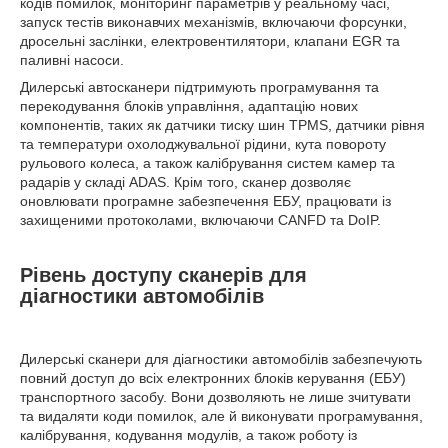
кодів помилок, моніторинг параметрів у реальному часі,
запуск тестів виконавчих механізмів, включаючи форсунки,
дросельні заслінки, електровентилятори, клапани EGR та
паливні насоси.
Дилерські автосканери підтримують програмування та
перекодування блоків управління, адаптацію нових
компонентів, таких як датчики тиску шин TPMS, датчики рівня
та температури охолоджувальної рідини, кута повороту
рульового колеса, а також калібрування систем камер та
радарів у складі ADAS. Крім того, сканер дозволяє
оновлювати програмне забезпечення ЕБУ, працювати із
захищеними протоколами, включаючи CANFD та DoIP.
Рівень доступу сканерів для
діагностики автомобілів
Дилерські сканери для діагностики автомобілів забезпечують
повний доступ до всіх електронних блоків керування (ЕБУ)
транспортного засобу. Вони дозволяють не лише зчитувати
та видаляти коди помилок, але й виконувати програмування,
калібрування, кодування модулів, а також роботу із