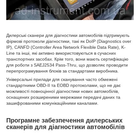
Дилерські сканери для діагностики автомобілів підтримують
фірмові протоколи діагностики, такі як DoIP (Diagnostics over
IP), CANFD (Controller Area Network Flexible Data Rate), K-
Line та інші, які активно використовуються в сучасних
транспортних засобах. Крім того, вони мають сертифікацію
для роботи з SAEJ2534 Pass-Thru, що дозволяє проводити
перепрограмування блоків за стандартами виробника.
Універсальні прилади для сканування часто обмежені
стандартними OBD-II та EOBD протоколами, що не дає
можливості повноцінної діагностики нових автомобілів,
оснащених розширеними мережами передачі даних та
зашифрованими комунікаційними каналами.
Програмне забезпечення дилерських
сканерів для діагностики автомобілів