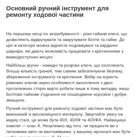
Основний ручний інструмент для
ремонту ходової частини
На першому місці по затребуваності - різні гайкові ключі, що
дозволяють відкручувати та закручувати болти та гайки. До
цієї ж категорії можна віднести подовжувачі та карданні
шарніри, які дають можливість працювати з кріпленнями у
важкодоступних місцях.
Найбільш зручні - накидні та розрізні ключі, що охоплюють
більшу кількість граней, тим самим забезпечуючи безпеку,
збереження інструменту та кріплення. Вибір на користь
ріжкових ключів через особливості захоплення з двох
протилежних сторін варто робити лише в тому випадку, якщо
болтово-гайкове з'єднання не пошкоджене корозією і добре
змащене.
Ручний інструмент для ремонту ходової частини має бути
виконаний із високоміцного матеріалу. Звертайте увагу на
марку сталі, це може бути 40Х, 40ХФ та 40ХФА. Найміцніші
інжелія — клас А. Незалежно від того, чи працюєте ви з
легковими авто чи вантажівками, у вашому арсеналі має бути