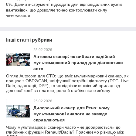
8%. Даний інструмент підходить для відповідальних вузлів
вантажівок, що дозволяє точно контролювати силу
затягування.
Інші статті рубрики
25.02.2026
Автоком сканер: як вибрати надійний
мультимарковий прилад для діагностики
авто
Огляд Autocom для СТО: що вміє мультимарковий сканер, як
працює з OBD2/CAN, які функції потрібні діагносту (DTC, Live
Data, адаптації, DPF), та як відрізнити якісний прилад від
дешевої копії за платою, реле й стабільністю зв’язку.
25.02.2026
Дилерський сканер для Рено: чому
мультимаркові аналоги не завжди
справляються
Чому мультимаркові сканери часто «не добираються» до
глибинних функцій Renault/Dacia? Пояснюємо різницю між