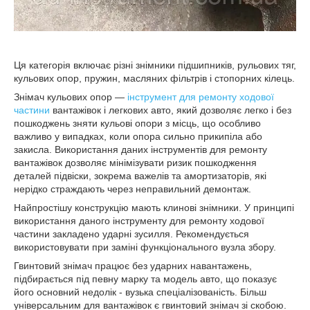
Ця категорія включає різні знімники підшипників, рульових тяг,
кульових опор, пружин, масляних фільтрів і стопорних кілець.
Знімач кульових опор —
інструмент для ремонту ходової
частини
вантажівок і легкових авто, який дозволяє легко і без
пошкоджень зняти кульові опори з місць, що особливо
важливо у випадках, коли опора сильно прикипіла або
закисла. Використання даних інструментів для ремонту
вантажівок дозволяє мінімізувати ризик пошкодження
деталей підвіски, зокрема важелів та амортизаторів, які
нерідко страждають через неправильний демонтаж.
Найпростішу конструкцію мають клинові знімники. У принципі
використання даного інструменту для ремонту ходової
частини закладено ударні зусилля. Рекомендується
використовувати при заміні функціонального вузла збору.
Гвинтовий знімач працює без ударних навантажень,
підбирається під певну марку та модель авто, що показує
його основний недолік - вузька спеціалізованість. Більш
універсальним для вантажівок є гвинтовий знімач зі скобою.