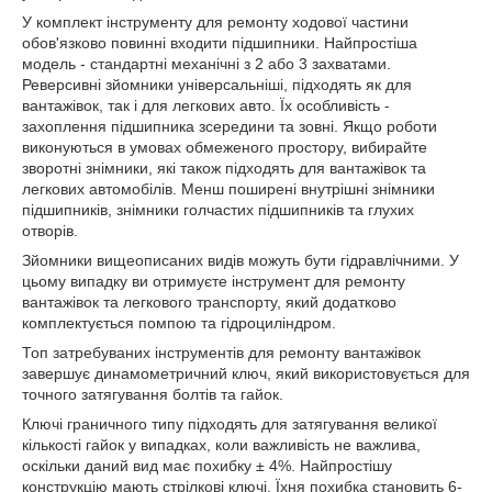
У комплект інструменту для ремонту ходової частини
обов'язково повинні входити підшипники. Найпростіша
модель - стандартні механічні з 2 або 3 захватами.
Реверсивні зйомники універсальніші, підходять як для
вантажівок, так і для легкових авто. Їх особливість -
захоплення підшипника зсередини та зовні. Якщо роботи
виконуються в умовах обмеженого простору, вибирайте
зворотні знімники, які також підходять для вантажівок та
легкових автомобілів. Менш поширені внутрішні знімники
підшипників, знімники голчастих підшипників та глухих
отворів.
Зйомники вищеописаних видів можуть бути гідравлічними. У
цьому випадку ви отримуєте інструмент для ремонту
вантажівок та легкового транспорту, який додатково
комплектується помпою та гідроциліндром.
Топ затребуваних інструментів для ремонту вантажівок
завершує динамометричний ключ, який використовується для
точного затягування болтів та гайок.
Ключі граничного типу підходять для затягування великої
кількості гайок у випадках, коли важливість не важлива,
оскільки даний вид має похибку ± 4%. Найпростішу
конструкцію мають стрілкові ключі. Їхня похибка становить 6-