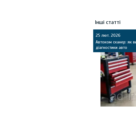
Інші статті
25 лют. 2026
Автоком сканер: як 
діагностики авто
Огляд Autocom для 
OBD2/CAN, які функці
як відрізнити якісн
стабільністю зв’язку