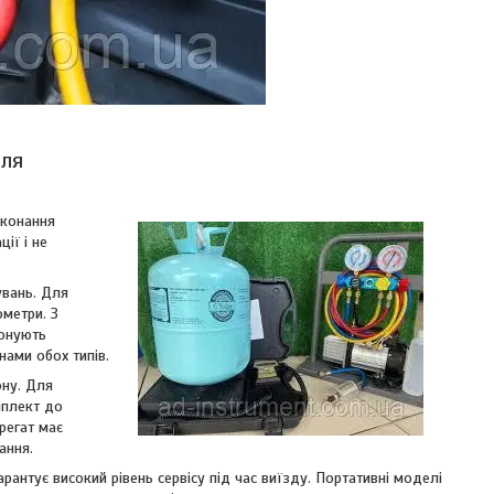
іля
иконання
ії і не
увань. Для
ометри. З
конують
нами обох типів.
ону. Для
мплект до
регат має
ання.
рантує високий рівень сервісу під час виїзду. Портативні моделі