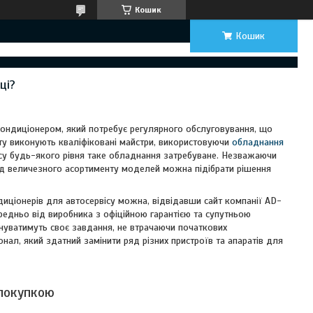
Кошик
Кошик
ці?
кондиціонером, який потребує регулярного обслуговування, що
ту виконують кваліфіковані майстри, використовуючи
обладнання
ісу будь-якого рівня таке обладнання затребуване. Незважаючи
ред величезного асортименту моделей можна підібрати рішення
иціонерів для автосервісу можна, відвідавши сайт компанії AD-
редньо від виробника з офіційною гарантією та супутньою
онуватимуть своє завдання, не втрачаючи початкових
нал, який здатний замінити ряд різних пристроїв та апаратів для
 покупкою