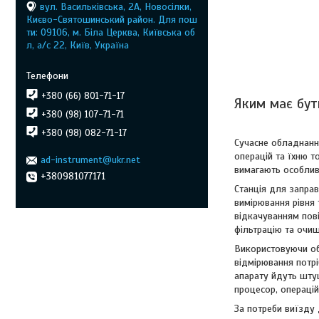
вул. Васильківська, 2А, Новосілки,
Києво-Святошинський район. Для пош
ти: 09106, м. Біла Церква, Київська об
л, а/с 22, Київ, Україна
+380 (66) 801-71-17
Яким має бут
+380 (98) 107-71-71
+380 (98) 082-71-17
Сучасне обладнанн
операцій та їхню т
ad-instrument@ukr.net
вимагають особливи
+380981077171
Станція для запра
вимірювання рівня 
відкачуванням пові
фільтрацію та очищ
Використовуючи об
відмірювання потрі
апарату йдуть штуц
процесор, операцій
За потреби виїзду 