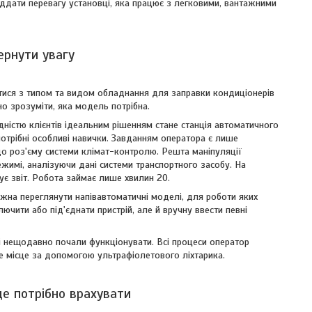
іддати перевагу установці, яка працює з легковими, вантажними
ернути увагу
ися з типом та видом обладнання для заправки кондиціонерів
о зрозуміти, яка модель потрібна.
ністю клієнтів ідеальним рішенням стане станція автоматичного
потрібні особливі навички. Завданням оператора є лише
до роз'єму системи клімат-контролю. Решта маніпуляції
жимі, аналізуючи дані системи транспортного засобу. На
є звіт. Робота займає лише хвилин 20.
жна переглянути напівавтоматичні моделі, для роботи яких
ючити або під'єднати пристрій, але й вручну ввести певні
кі нещодавно почали функціонувати. Всі процеси оператор
е місце за допомогою ультрафіолетового ліхтарика.
ще потрібно врахувати