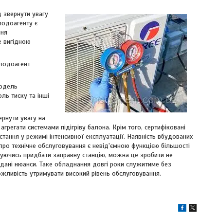
д звернути увагу
лодоагенту є
ння
е вигідною
олодоагент
модель
ль тиску та інші
ернути увагу на
агрегати системами підігріву балона. Крім того, сертифіковані
стання у режимі інтенсивної експлуатації. Наявність вбудованих
про технічне обслуговування є невід'ємною функцією більшості
уючись придбати заправну станцію, можна це зробити не
дані нюанси. Таке обладнання довгі роки служитиме без
жливість утримувати високий рівень обслуговування.