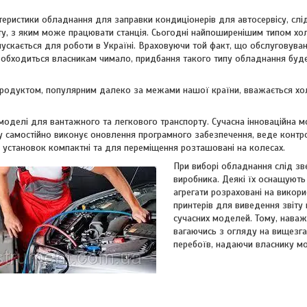
еристики обладнання для заправки кондиціонерів для автосервісу, слі
ту, з яким може працювати станція. Сьогодні найпоширенішим типом хо
пускається для роботи в Україні. Враховуючи той факт, що обслуговува
 обходиться власникам чимало, придбання такого типу обладнання буд
продуктом, популярним далеко за межами нашої країни, вважається х
 моделі для вантажного та легкового транспорту. Сучасна інноваційна 
у самостійно виконує оновлення програмного забезпечення, веде контро
ь установок компактні та для переміщення розташовані на колесах.
При виборі обладнання слід зв
виробника. Деякі їх оснащують 
агрегати розраховані на викори
принтерів для виведення звіту 
сучасних моделей. Тому, наваж
вагаючись з огляду на вищезга
перебоїв, надаючи власнику мо