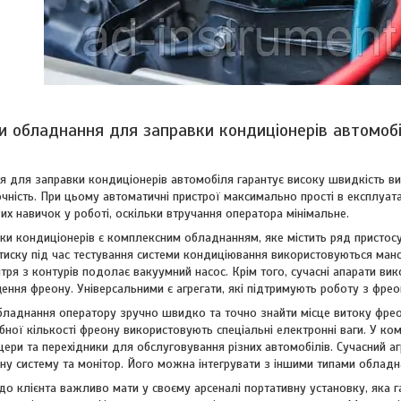
и обладнання для заправки кондиціонерів автомоб
я для заправки кондиціонерів автомобіля гарантує високу швидкість в
очність. При цьому автоматичні пристрої максимально прості в експлуатац
х навичок у роботі, оскільки втручання оператора мінімальне.
вки кондиціонерів є комплексним обладнанням, яке містить ряд пристос
тиску під час тестування системи кондиціювання використовуються ман
тря з контурів подолає вакуумний насос. Крім того, сучасні апарати ви
ення фреону. Універсальними є агрегати, які підтримують роботу з фрео
ладнання оператору зручно швидко та точно знайти місце витоку фре
бної кількості фреону використовують спеціальні електронні ваги. У ко
ери та перехідники для обслуговування різних автомобілів. Сучасний аг
ну систему та монітор. Його можна інтегрувати з іншими типами обладн
до клієнта важливо мати у своєму арсеналі портативну установку, яка га