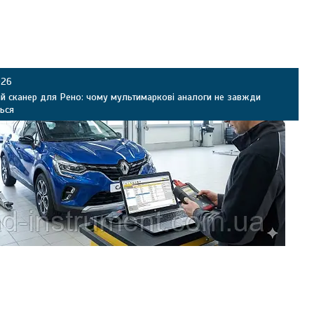
026
й сканер для Рено: чому мультимаркові аналоги не завжди
ься
ьтимаркові сканери часто «не добираються» до глибинних функцій
Dacia? Пояснюємо різницю між OBD2-діагностикою та дилерським
ожливості Renault CAN Clip (опит блоків, ключі, прив’язка модулів,
) і критерії, кому CAN Clip потрібен обов’язково.