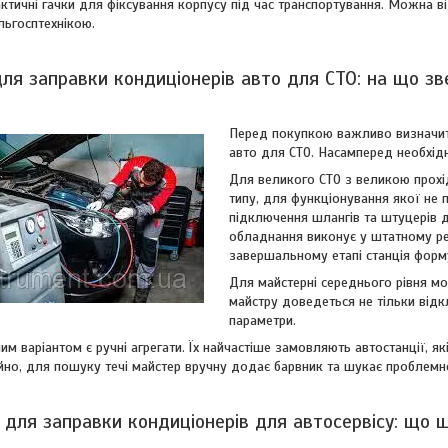
ктичні гачки для фіксування корпусу під час транспортування. Можна в
льгосптехнікою.
ля заправки кондиціонерів авто для СТО: на що зв
Перед покупкою важливо визначит
авто для СТО. Насамперед необхідн
Для великого СТО з великою прохід
типу, для функціонування якої не 
підключення шлангів та штуцерів 
обладнання виконує у штатному ре
завершальному етапі станція форму
Для майстерні середнього рівня мо
майстру доведеться не тільки відкл
параметри.
 варіантом є ручні агрегати. Їх найчастіше замовляють автостанції, я
йно, для пошуку течі майстер вручну додає барвник та шукає проблемн
 для заправки кондиціонерів для автосервісу: що 