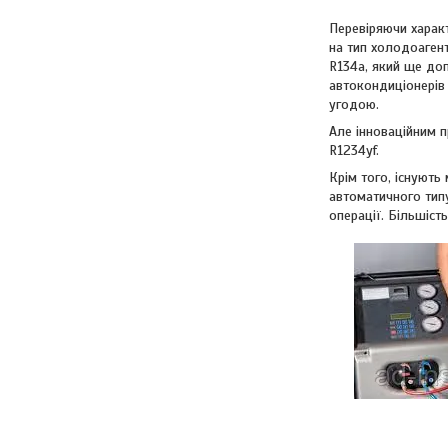
Перевіряючи характ
на тип холодоаген
R134а, який ще до
автокондиціонерів
угодою.
Але інноваційним 
R1234yf.
Крім того, існують
автоматичного тип
операції. Більшіст