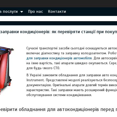
а послуги
Про нас
Контакти
аправки кондиціонерів: як перевіряти станції при покуп
Сучасні транспортні засоби сьогодні оснащуються авто
включає діагностику та заправку холодоагентом. Робо
для заправки кондиціонерів автомобіля
. Для автосерв
на їхню вартість, такі апарати швидко окупаються. Се
для будь-якого СТО.
В Україні замовити обладнання для заправки авто конд
Instrument. Представлені моделі реалізуються безпосе
документацією. Оригінальні апарати довгий термін вик
характеристик. Такі заправки мають розширений функціо
обслуговування системи кондиціювання.
евірити обладнання для автокондиціонерів перед