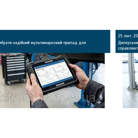
25 лют. 2
вибрати надійний мультимарковий прилад для
Дилерськи
справляют
СТО: що вміє мультимарковий сканер, як працює з
Чому мул
ї потрібні діагносту (DTC, Live Data, адаптації, DPF), та
Renault/
ий прилад від дешевої копії за платою, реле й
рівнем, м
.
адаптації