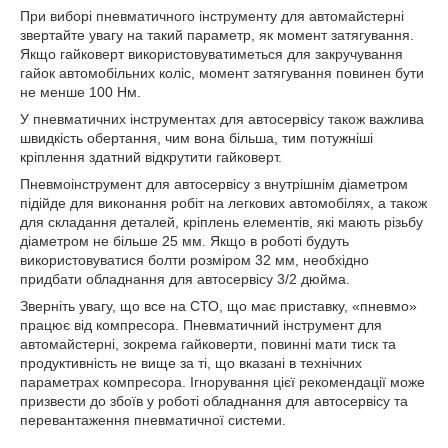
При виборі пневматичного інструменту для автомайстерні
звертайте увагу на такий параметр, як момент затягування.
Якщо гайковерт використовуватиметься для закручування
гайок автомобільних коліс, момент затягування повинен бути
не менше 100 Нм.
У пневматичних інструментах для автосервісу також важлива
швидкість обертання, чим вона більша, тим потужніші
кріплення здатний відкрутити гайковерт.
Пневмоінструмент для автосервісу з внутрішнім діаметром
підійде для виконання робіт на легкових автомобілях, а також
для складання деталей, кріплень елементів, які мають різьбу
діаметром не більше 25 мм. Якщо в роботі будуть
використовуватися болти розміром 32 мм, необхідно
придбати обладнання для автосервісу 3/2 дюйма.
Зверніть увагу, що все на СТО, що має приставку, «пневмо»
працює від компресора. Пневматичний інструмент для
автомайстерні, зокрема гайковерти, повинні мати тиск та
продуктивність не вище за ті, що вказані в технічних
параметрах компресора. Ігнорування цієї рекомендації може
призвести до збоїв у роботі обладнання для автосервісу та
перевантаження пневматичної системи.