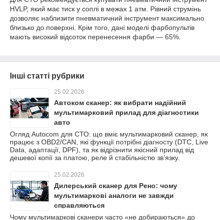
HVLP, який має тиск у соплі в межах 1 атм. Рівний струмінь
дозволяє наблизити пневматичний інструмент максимально
близько до поверхні. Крім того, дані моделі фарбопультів
мають високий відсоток перенесення фарби — 65%.
Інші статті рубрики
25.02.2026
Автоком сканер: як вибрати надійний
мультимарковий прилад для діагностики
авто
Огляд Autocom для СТО: що вміє мультимарковий сканер, як
працює з OBD2/CAN, які функції потрібні діагносту (DTC, Live
Data, адаптації, DPF), та як відрізнити якісний прилад від
дешевої копії за платою, реле й стабільністю зв’язку.
25.02.2026
Дилерський сканер для Рено: чому
мультимаркові аналоги не завжди
справляються
Чому мультимаркові сканери часто «не добираються» до