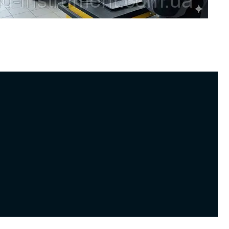
ьтимаркові сканери часто «не добираються» до глибинних функцій
Dacia? Пояснюємо різницю між OBD2-діагностикою та дилерським
ожливості Renault CAN Clip (опит блоків, ключі, прив’язка модулів,
) і критерії, кому CAN Clip потрібен обов’язково.