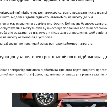
гідравлічний підйомник для автосервісу, варто врахувати низку нюансів
льшість моделей здатні піднімати автомобіль на висоту до 3 м.
чення має визначення розмірів платформи. Цей нюанс безпосередньо зал
 обслуговування можуть бути вузькоспеціалізованими або універсальним
необхідно заздалегідь підготувати місце для встановлення, щоб раціо
о на висоту автомобіля з усіх боків.
а забувати про невеликий запас вантажопідйомності агрегату.
функціонування електрогідравлічного підйомника д
еваг електрогідравлічного підйомника для авто варто виділити простоту 
омної вантажної платформи, гідравлічного приводу та різних важелів, 