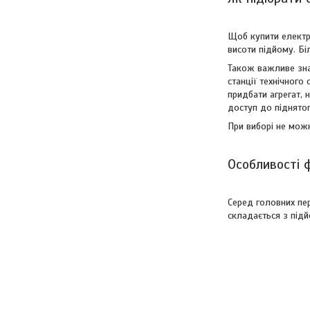
Щоб купити електро
висоти підйому. Бі
Також важливе зна
станції технічного
придбати агрегат, 
доступ до піднятог
При виборі не можн
Особливості 
Серед головних пер
складається з підй