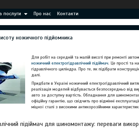
а послуги
Про нас
Контакти
висоту ножичного підйомника
Для робіт на середній та малій висоті при ремонті авто
ножичний електрогідравлічний підіймач
. Це прості та 
гідравлічного циліндра. Про те, як підібрати конструкц
далі.
Придбати в Україні ножичний електрогідравлічний витяг
реалізація моделей відбувається безпосередньо від ви
авто за доступну вартість. Обладнання для шиномонта
офіційну гарантію, що свідчить про відмінні експлуатац
міцної сталі з високими антикорозійними характеристик
влічний підіймач для шиномонтажу: переваги вико