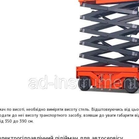
ач по висоті, необхідно виміряти висоту стель. Відштовхуючись від ць
додати до неї висоту транспортного засобу, взявши до уваги габарити в
ід 350 до 390 см.
електрогідравлічний підіймач для автосервісу