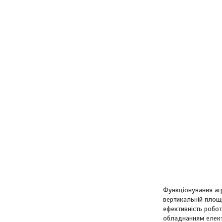
Функціонування аг
вертикальній площи
ефективність робот
обладнанням електр