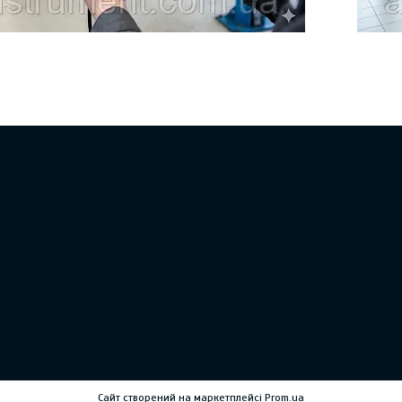
СТО: що вміє мультимарковий сканер, як працює з
Чому мул
ї потрібні діагносту (DTC, Live Data, адаптації, DPF), та
Renault/
ий прилад від дешевої копії за платою, реле й
рівнем, м
.
адаптації
Сайт створений на маркетплейсі
Prom.ua