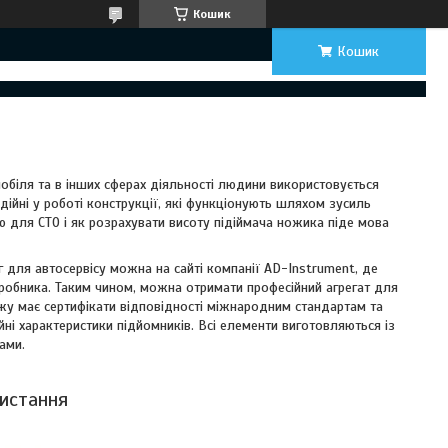
Кошик
Кошик
мобіля та в інших сферах діяльності людини використовується
надійні у роботі конструкції, які функціонують шляхом зусиль
ію для СТО і як розрахувати висоту підіймача ножика піде мова
 для автосервісу можна на сайті компанії AD-Instrument, де
робника. Таким чином, можна отримати професійний агрегат для
жу має сертифікати відповідності міжнародним стандартам та
ійні характеристики підйомників. Всі елементи виготовляються із
ами.
ристання