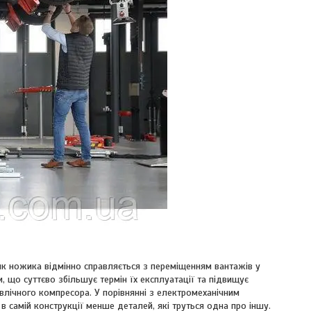
ик ножика відмінно справляється з переміщенням вантажів у
 що суттєво збільшує термін їх експлуатації та підвищує
влічного компресора. У порівнянні з електромеханічним
 самій конструкції менше деталей, які труться одна про іншу.