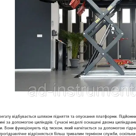
регату відбувається шляхом підняття та опускання платформи. Підйомн
ні за допомогою циліндрів. Сучасні моделі оснащені двома циліндрами,
и. Вони функціонують під тиском, який нагнітається за допомогою гідра
огідравлічне відрізняється більш тривалим терміном служби, оскільки в