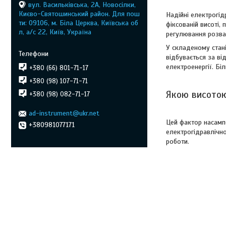
вул. Васильківська, 2А, Новосілки,
Києво-Святошинський район. Для пош
Надійні електрогі
ти: 09106, м. Біла Церква, Київська об
фіксованій висоті,
л, а/с 22, Київ, Україна
регулювання розва
У складеному стані
відбувається за в
електроенергії. Бі
+380 (66) 801-71-17
+380 (98) 107-71-71
Якою висотою
+380 (98) 082-71-17
ad-instrument@ukr.net
Цей фактор насамп
+380981077171
електрогідравлічн
роботи.