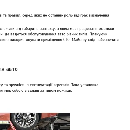
 та правил, серед яких не останню роль відіграє визначення
ежить від габаритів вантажу, з яким має працювати, оскільки
и, де ведеться обслуговування авто різних типів. Плануючи
нально використовувати приміщення СТО. Майстру слід забезпечити
ля авто
та зручність в експлуатації агрегатів. Така установка
які між собою з'єднані за типом ножиць.