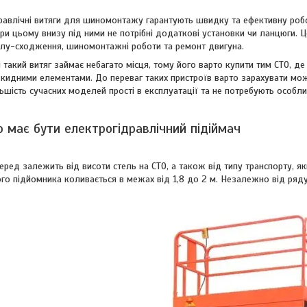
дравлічні витяги для шиномонтажу гарантують швидку та ефективну роб
 при цьому внизу під ними не потрібні додаткові установки чи ланцюги.
лу-сходження, шиномонтажні роботи та ремонт двигуна.
 такий витяг займає небагато місця, тому його варто купити тим СТО,
ідкидними елементами. До переваг таких пристроїв варто зарахувати мо
льшість сучасних моделей прості в експлуатації та не потребують особл
 має бути електрогідравлічний підіймач
еред залежить від висоти стель на СТО, а також від типу транспорту, 
ого підйомника коливається в межах від 1,8 до 2 м. Незалежно від ря