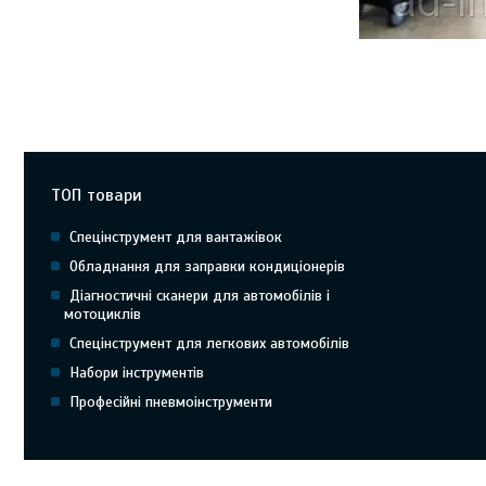
Огляд Autocom для 
OBD2/CAN, які функці
як відрізнити якісн
стабільністю зв’язку
ТОП товари
Спецінструмент для вантажівок
Обладнання для заправки кондиціонерів
Діагностичні сканери для автомобілів і
мотоциклів
Спецінструмент для легкових автомобілів
Набори інструментів
Професійні пневмоінструменти