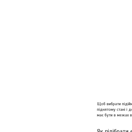
Щоб вибрати підійм
піднятому стані і 
має бути в межах в
Як підібрати 