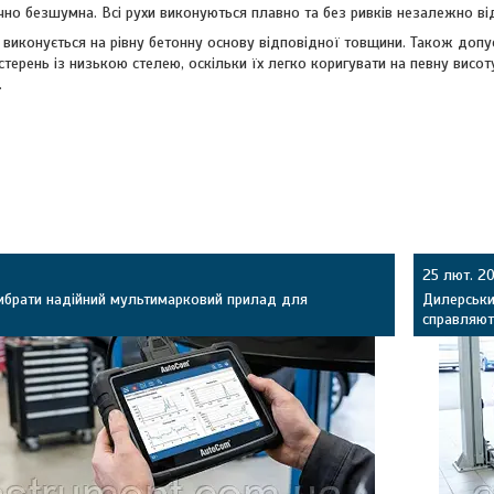
чно безшумна. Всі рухи виконуються плавно та без ривків незалежно ві
 виконується на рівну бетонну основу відповідної товщини. Також доп
терень із низькою стелею, оскільки їх легко коригувати на певну висоту
.
25 лют. 2
вибрати надійний мультимарковий прилад для
Дилерськи
справляют