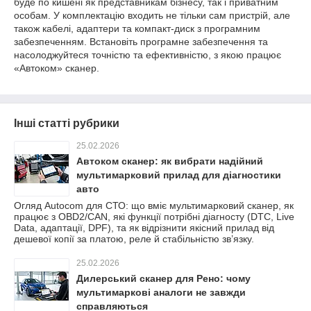
буде по кишені як представникам бізнесу, так і приватним
особам. У комплектацію входить не тільки сам пристрій, але
також кабелі, адаптери та компакт-диск з програмним
забезпеченням. Встановіть програмне забезпечення та
насолоджуйтеся точністю та ефективністю, з якою працює
«Автоком» сканер.
Інші статті рубрики
25.02.2026
Автоком сканер: як вибрати надійний
мультимарковий прилад для діагностики
авто
Огляд Autocom для СТО: що вміє мультимарковий сканер, як
працює з OBD2/CAN, які функції потрібні діагносту (DTC, Live
Data, адаптації, DPF), та як відрізнити якісний прилад від
дешевої копії за платою, реле й стабільністю зв’язку.
25.02.2026
Дилерський сканер для Рено: чому
мультимаркові аналоги не завжди
справляються