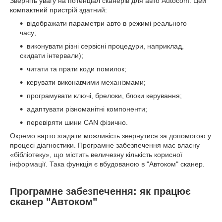
Зверніть увагу на потенціал сканерів для авто Autocom. Цей
компактний пристрій здатний:
відображати параметри авто в режимі реального
часу;
виконувати різні сервісні процедури, наприклад,
скидати інтервали);
читати та прати коди помилок;
керувати виконавчими механізмами;
програмувати ключі, брелоки, блоки керування;
адаптувати різноманітні компоненти;
перевіряти шини CAN фізично.
Окремо варто згадати можливість звернутися за допомогою у
процесі діагностики. Програмне забезпечення має власну
«бібліотеку», що містить величезну кількість корисної
інформації. Така функція є вбудованою в "Автоком" сканер.
Програмне забезпечення: як працює
сканер "Автоком"