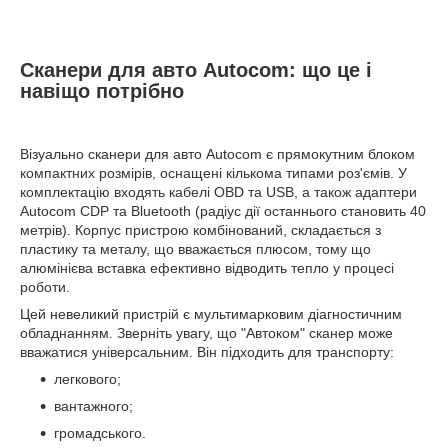
Сканери для авто Autocom: що це і
навіщо потрібно
Візуально сканери для авто Autocom є прямокутним блоком
компактних розмірів, оснащені кількома типами роз'ємів. У
комплектацію входять кабелі OBD та USB, а також адаптери
Autocom CDP та Bluetooth (радіус дії останнього становить 40
метрів). Корпус пристрою комбінований, складається з
пластику та металу, що вважається плюсом, тому що
алюмінієва вставка ефективно відводить тепло у процесі
роботи.
Цей невеликий пристрій є мультимарковим діагностичним
обладнанням. Зверніть увагу, що "Автоком" сканер може
вважатися універсальним. Він підходить для транспорту:
легкового;
вантажного;
громадського.