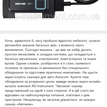
Хоча, здавалося б, часу пройшло відносно небагато, сучасні
автомобілі зазнали багатьох змін, з моменту свого
виникнення. Сьогодні машина - це вже не набір досить
простих механізмів, а складна система, що складається з
багатьох механічних, електричних, комп'ютерних та інших
вузлів. Одним словом, розібратися в її стані, наявності
поломок та причинах їх виникнення без спеціального
обладнання та підготовки практично неможливо. На щастя,
зараз існують сканери для авто Autocom. Купити таке
обладнання за розумною ціною завжди можна через онлайн-
каталог компанії AD-Instrument. "Автоком" сканер
представлений на одній з їхніх сторінок. А в цій статті ми
відповімо на найпопулярніші питання, пов'язані з цим
пристроєм. Наприклад, ви загалом дізнаєтеся, як працює
сканер «Автоком».