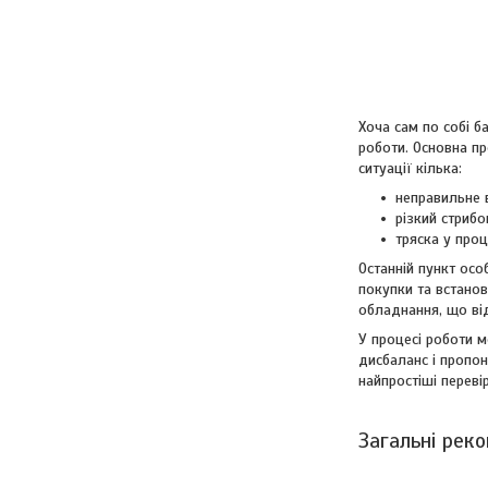
Хоча сам по собі б
роботи. Основна пр
ситуації кілька:
неправильне в
різкий стрибо
тряска у проц
Останній пункт осо
покупки та встанов
обладнання, що від
У процесі роботи 
дисбаланс і пропон
найпростіші переві
Загальні рек