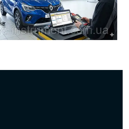
ьтимаркові сканери часто «не добираються» до глибинних функцій
Dacia? Пояснюємо різницю між OBD2-діагностикою та дилерським
ожливості Renault CAN Clip (опит блоків, ключі, прив’язка модулів,
) і критерії, кому CAN Clip потрібен обов’язково.