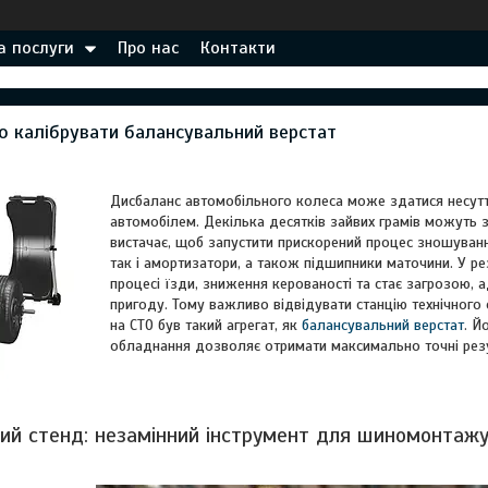
а послуги
Про нас
Контакти
но калібрувати балансувальний верстат
Дисбаланс автомобільного колеса може здатися несут
автомобілем. Декілька десятків зайвих грамів можуть з
вистачає, щоб запустити прискорений процес зношуванн
так і амортизатори, а також підшипники маточини. У р
процесі їзди, зниження керованості та стає загрозою,
пригоду. Тому важливо відвідувати станцію технічног
на СТО був такий агрегат, як
балансувальний верстат
. Й
обладнання дозволяє отримати максимально точні резу
ий стенд: незамінний інструмент для шиномонтаж