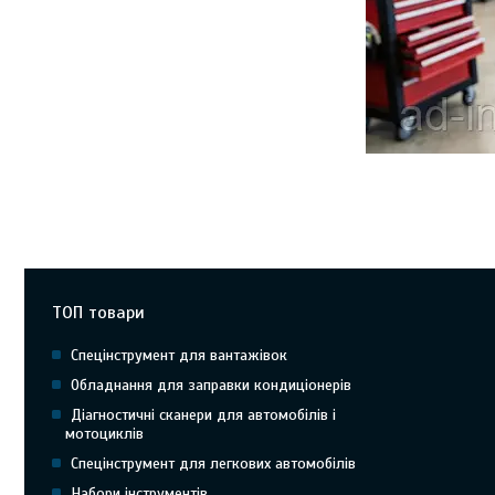
Огляд Autocom для 
OBD2/CAN, які функці
як відрізнити якісн
стабільністю зв’язку
ТОП товари
Спецінструмент для вантажівок
Обладнання для заправки кондиціонерів
Діагностичні сканери для автомобілів і
мотоциклів
Спецінструмент для легкових автомобілів
Набори інструментів