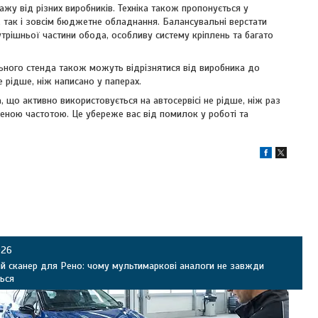
жу від різних виробників. Техніка також пропонується у
 так і зовсім бюджетне обладнання. Балансувальні верстати
трішньої частини обода, особливу систему кріплень та багато
ьного стенда також можуть відрізнятися від виробника до
 рідше, ніж написано у паперах.
що активно використовується на автосервісі не рідше, ніж раз
ченою частотою. Це убереже вас від помилок у роботі та
026
й сканер для Рено: чому мультимаркові аналоги не завжди
ься