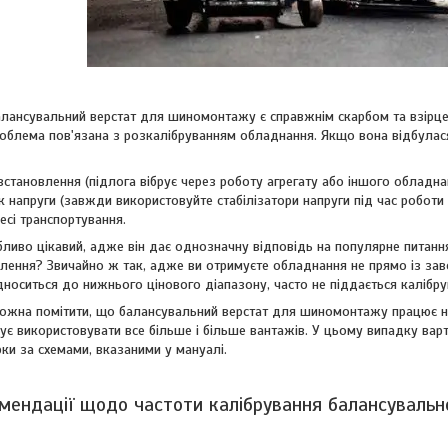
алансувальний верстат для шиномонтажу є справжнім скарбом та взірце
облема пов'язана з розкалібруванням обладнання. Якщо вона відбулася
становлення (підлога вібрує через роботу агрегату або іншого обладна
к напруги (завжди використовуйте стабілізатори напруги під час роботи
есі транспортування.
бливо цікавий, адже він дає однозначну відповідь на популярне питанн
лення? Звичайно ж так, адже ви отримуєте обладнання не прямо із завод
носиться до нижнього цінового діапазону, часто не піддається калібру
можна помітити, що балансувальний верстат для шиномонтажу працює н
ує використовувати все більше і більше вантажів. У цьому випадку варт
рки за схемами, вказаними у мануалі.
омендації щодо частоти калібрування балансувально