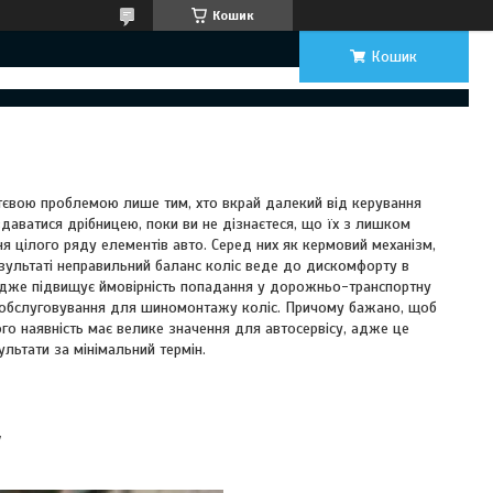
Кошик
Кошик
тєвою проблемою лише тим, хто вкрай далекий від керування
даватися дрібницею, поки ви не дізнаєтеся, що їх з лишком
я цілого ряду елементів авто. Серед них як кермовий механізм,
езультаті неправильний баланс коліс веде до дискомфорту в
 адже підвищує ймовірність попадання у дорожньо-транспортну
о обслуговування для шиномонтажу коліс. Причому бажано, щоб
ого наявність має велике значення для автосервісу, адже це
льтати за мінімальний термін.
у