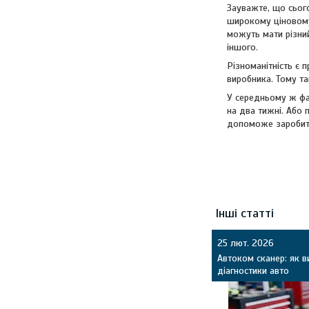
Зауважте, що сього
широкому ціновому
можуть мати різний
іншого.
Різноманітність є
виробника. Тому та
У середньому ж фах
на два тижні. Або 
допоможе заробити
Інші статті
25 лют. 2026
Автоком сканер: як 
діагностики авто