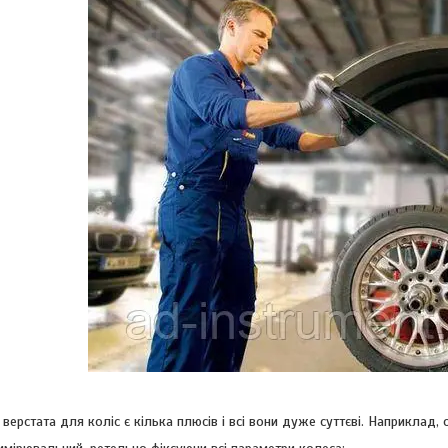
верстата для коліс є кілька плюсів і всі вони дуже суттєві. Наприкла