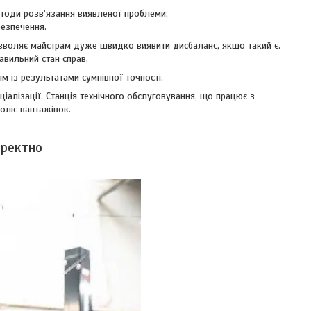
методи розв'язання виявленої проблеми;
безпечення.
озволяє майстрам дуже швидко виявити дисбаланс, якщо такий є.
авильний стан справ.
із результатами сумнівної точності.
іалізації. Станція технічного обслуговування, що працює з
оліс вантажівок.
оректно