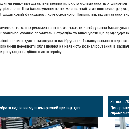
дні на ринку представлена велика кількість обладнання для шиномонта
 діапазоні. Для балансування коліс можна знайти як виключно дороге,
 додатковий функціонал, крім основного. Наприклад, підсвічування вну
 причиною того, що рекомендації щодо частоти калібрування балансувал
к важливо уважно прочитати інструкцію та виконувати цю процедуру не
івці рекомендують виконувати калібрування балансувального верстата, 
принаймні перевіряти обладнання на наявність розкалібрування із зазна
 репутацію надійного автосервісу.
25 лют. 2
вибрати надійний мультимарковий прилад для
Дилерськи
справляют