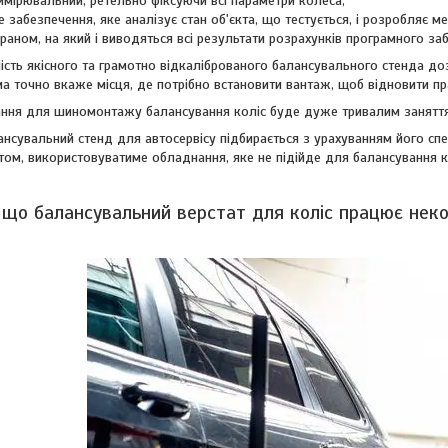
имірювальний, ретельно фіксуючи всі параметри колеса;
 забезпечення, яке аналізує стан об'єкта, що тестується, і розробляє 
аном, на який і виводяться всі результати розрахунків програмного за
ність якісного та грамотно відкаліброваного балансувального стенда д
 точно вкаже місця, де потрібно встановити вантаж, щоб відновити пр
ння для шиномонтажу балансування коліс буде дуже тривалим заняттям 
нсувальний стенд для автосервісу підбирається з урахуванням його спец
том, використовуватиме обладнання, яке не підійде для балансування к
, що балансувальний верстат для коліс працює нек