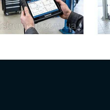
СТО: що вміє мультимарковий сканер, як працює з
Чому мул
ї потрібні діагносту (DTC, Live Data, адаптації, DPF), та
Renault/
ий прилад від дешевої копії за платою, реле й
рівнем, м
.
адаптації