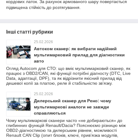
кордових латок. За рахунок армованого шару повертається
підвищена стійкість до розтягування.
Інші статті рубрики
25.02.2026
Автоком сканер: як вибрати надійний
мультимарковий прилад для діагностики
авто
Огляд Autocom для СТО: що вміє мультимарковий сканер, як
працює з OBD2/CAN, які функції потрібні діагносту (DTC, Live
Data, адаптації, DPF), та як відрізнити якісний прилад від
дешевої копії за платою, реле й стабільністю зв’язку.
25.02.2026
Дилерський сканер для Рено: чому
мультимаркові аналоги не завжди
справляються
Чому мультимаркові сканери часто «не добираються» до
глибинних функцій Renault/Dacia? Пояснюємо різницю між
OBD2-діагностикою та дилерським рівнем, можливості
Renault CAN Clip (опит блоків, ключі, прив’язка модулів,