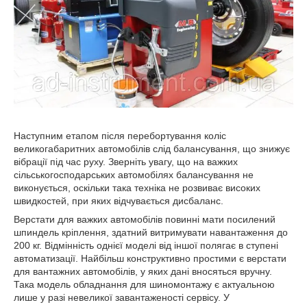
Наступним етапом після перебортування коліс
великогабаритних автомобілів слід балансування, що знижує
вібрації під час руху. Зверніть увагу, що на важких
сільськогосподарських автомобілях балансування не
виконується, оскільки така техніка не розвиває високих
швидкостей, при яких відчувається дисбаланс.
Верстати для важких автомобілів повинні мати посилений
шпиндель кріплення, здатний витримувати навантаження до
200 кг. Відмінність однієї моделі від іншої полягає в ступені
автоматизації. Найбільш конструктивно простими є верстати
для вантажних автомобілів, у яких дані вносяться вручну.
Така модель обладнання для шиномонтажу є актуальною
лише у разі невеликої завантаженості сервісу. У