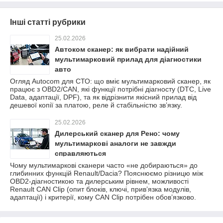
Інші статті рубрики
25.02.2026
Автоком сканер: як вибрати надійний
мультимарковий прилад для діагностики
авто
Огляд Autocom для СТО: що вміє мультимарковий сканер, як
працює з OBD2/CAN, які функції потрібні діагносту (DTC, Live
Data, адаптації, DPF), та як відрізнити якісний прилад від
дешевої копії за платою, реле й стабільністю зв’язку.
25.02.2026
Дилерський сканер для Рено: чому
мультимаркові аналоги не завжди
справляються
Чому мультимаркові сканери часто «не добираються» до
глибинних функцій Renault/Dacia? Пояснюємо різницю між
OBD2-діагностикою та дилерським рівнем, можливості
Renault CAN Clip (опит блоків, ключі, прив’язка модулів,
адаптації) і критерії, кому CAN Clip потрібен обов’язково.