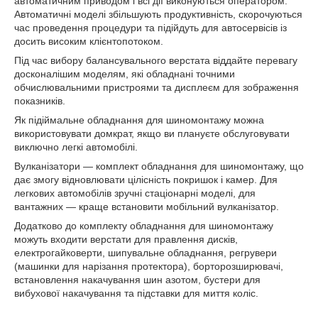
автоматичним приводом і всі дії виконуються оператором.
Автоматичні моделі збільшують продуктивність, скорочуються
час проведення процедури та підійдуть для автосервісів із
досить високим клієнтопотоком.
Під час вибору балансувального верстата віддайте перевагу
досконалішим моделям, які обладнані точними
обчислювальними пристроями та дисплеєм для зображення
показників.
Як підіймальне обладнання для шиномонтажу можна
використовувати домкрат, якщо ви плануєте обслуговувати
виключно легкі автомобілі.
Вулканізатори — комплект обладнання для шиномонтажу, що
дає змогу відновлювати цілісність покришок і камер. Для
легкових автомобілів зручні стаціонарні моделі, для
вантажних — краще встановити мобільний вулканізатор.
Додатково до комплекту обладнання для шиномонтажу
можуть входити верстати для правлення дисків,
електрогайковерти, шипувальне обладнання, регрувери
(машинки для нарізання протектора), борторозширювачі,
встановлення накачування шин азотом, бустери для
вибухової накачування та підставки для миття коліс.