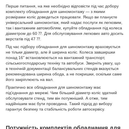
Перше питання, на яке необхідно відповісти під час добору
комплекту обладнання для шиномонтажу — з якими
розмірами коліс доведеться працювати. Якщо ви плануєте
універсальний шиномонтаж, який надає послуги як легковим,
так і вантажним автомобілям, купуйте обладнання під колеса
діаметром до 60 ⁇. Для обслуговування легкових авто досить
верстатів під 47 ⁇.
Під час підбору обладнання для шиномонтажу враховується
не тільки діаметр, але й ширина коліс. Колеса завширшки
понад 16" встановлюються на вантажний транспорт,
сільськогосподарську техніку та автобуси. Зверніть увагу, що
в технічній документації балансувальних стендів вказується
рекомендована ширина обода, а не покришки, оскільки саме
його закріплюють на вал.
Практично все обладнання для шиномонтажу має
під'єднання до мережі. Чим більший діаметр коліс здатний
обслуговувати стенд, тим він потужніший. А отже, тим
надійнішим має бути проводина. Такий підхід до вибору
гарантує безпеку та стабільність роботи автосервісу.
Потужність комплектів обладнання для