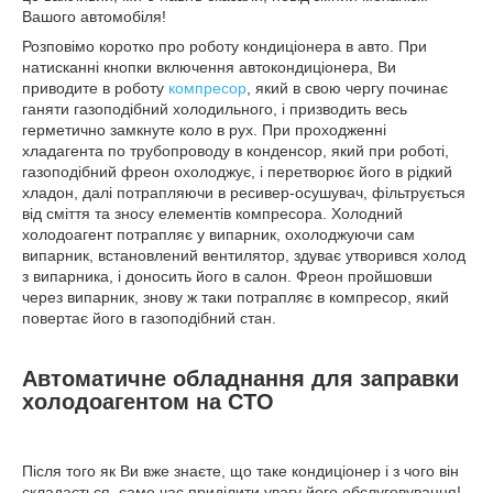
Вашого автомобіля!
Розповімо коротко про роботу кондиціонера в авто. При
натисканні кнопки включення автокондиціонера, Ви
приводите в роботу
компресор
, який в свою чергу починає
ганяти газоподібний холодильного, і призводить весь
герметично замкнуте коло в рух. При проходженні
хладагента по трубопроводу в конденсор, який при роботі,
газоподібний фреон охолоджує, і перетворює його в рідкий
хладон, далі потрапляючи в ресивер-осушувач, фільтрується
від сміття та зносу елементів компресора. Холодний
холодоагент потрапляє у випарник, охолоджуючи сам
випарник, встановлений вентилятор, здуває утворився холод
з випарника, і доносить його в салон. Фреон пройшовши
через випарник, знову ж таки потрапляє в компресор, який
повертає його в газоподібний стан.
Автоматичне обладнання для заправки
холодоагентом на СТО
Після того як Ви вже знаєте, що таке кондиціонер і з чого він
складається, саме час приділити увагу його обслуговування!