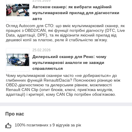
25.02.2026
Автоком сканер: як вибрати надійний
мультимарковий прилад для діагностики
авто
Огляд Autocom для СТО: що вміє мультимарковий сканер, як
працює з OBD2/CAN, які функції потрібні діагносту (DTC, Live
Data, адаптації, DPF), та як відрізнити якісний прилад від
дешевої копії за платою, реле й стабільністю зв’язку.
25.02.2026
Дилерський сканер для Рено: чому
мультимаркові аналоги не завжди
справляються
Чому мультимаркові сканери часто «не добираються» до
глибинних функцій Renault/Dacia? Пояснюємо різницю між
OBD2-діагностикою та дилерським рівнем, можливості
Renault CAN Clip (опит блоків, ключі, прив’язка модулів,
адаптації) і критерії, кому CAN Clip потрібен обов’язково.
Про нас
100% позитивних з 9 відгуків за рік