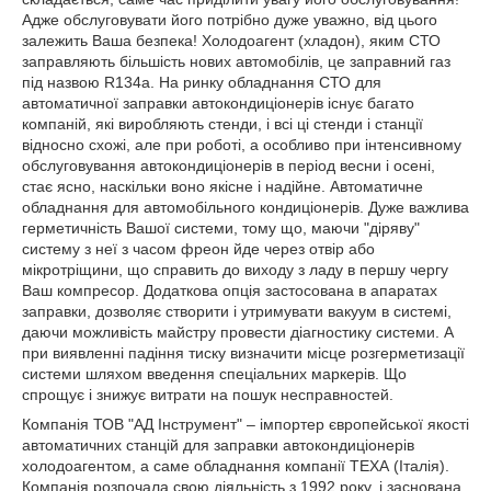
Адже обслуговувати його потрібно дуже уважно, від цього
залежить Ваша безпека! Холодоагент (хладон), яким СТО
заправляють більшість нових автомобілів, це заправний газ
під назвою R134a. На ринку обладнання СТО для
автоматичної заправки автокондиціонерів існує багато
компаній, які виробляють стенди, і всі ці стенди і станції
відносно схожі, але при роботі, а особливо при інтенсивному
обслуговування автокондиціонерів в період весни і осені,
стає ясно, наскільки воно якісне і надійне. Автоматичне
обладнання для автомобільного кондиціонерів. Дуже важлива
герметичність Вашої системи, тому що, маючи "діряву"
систему з неї з часом фреон йде через отвір або
мікротріщини, що справить до виходу з ладу в першу чергу
Ваш компресор. Додаткова опція застосована в апаратах
заправки, дозволяє створити і утримувати вакуум в системі,
даючи можливість майстру провести діагностику системи. А
при виявленні падіння тиску визначити місце розгерметизації
системи шляхом введення спеціальних маркерів. Що
спрощує і знижує витрати на пошук несправностей.
Компанія ТОВ "АД Інструмент" – імпортер європейської якості
автоматичних станцій для заправки автокондиціонерів
холодоагентом, а саме обладнання компанії ТЕХА (Італія).
Компанія розпочала свою діяльність з 1992 року, і заснована