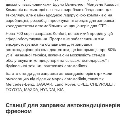
двома співзасновниками Бруно Вьянелло і Мануеле Каваллі.
Компанія на сьогодні не тільки виробляє обладнання для
техогляду, але є міжнародною лідируючою компанією на
виробництві, розробці і проектуванні стендів для заправки
холодоагентом автомобільних кондиціонерів для СТО.
Нова 700 серія заправок Konfort, це великий прорив у цій
сфері обслуговування. Програмне забезпечення яке
використовується на обладнанні для заправки
автокондиціонерів холодоагентом, це інформація про 80%
усієї наземної техніки, включаючи можливість стендів
обслуговувати кондиціонери на сільськогосподарської і
будівельної техніки, вантажних автомобілях.
Багато стенди для заправки автокондиціонерів отримали
омологацию від відомих марок автомобілів, таких як:
Mercedes-Benz, JAGUAR, Land Rover, OPEL, CHEVROLET,
TOYOTA, MAZDA, HYNDAI, KIA.
Станції для заправки автокондиціонерів
фреоном