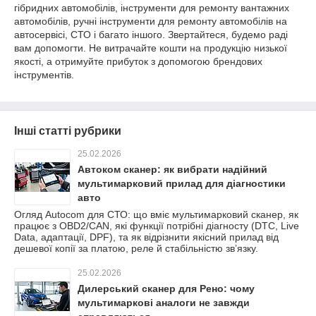
гібридних автомобілів, інструменти для ремонту вантажних
автомобілів, ручні інструменти для ремонту автомобілів на
автосервісі, СТО і багато іншого. Звертайтеся, будемо раді
вам допомогти. Не витрачайте кошти на продукцію низької
якості, а отримуйте прибуток з допомогою брендових
інструментів.
Інші статті рубрики
25.02.2026
Автоком сканер: як вибрати надійний
мультимарковий прилад для діагностики
авто
Огляд Autocom для СТО: що вміє мультимарковий сканер, як
працює з OBD2/CAN, які функції потрібні діагносту (DTC, Live
Data, адаптації, DPF), та як відрізнити якісний прилад від
дешевої копії за платою, реле й стабільністю зв’язку.
25.02.2026
Дилерський сканер для Рено: чому
мультимаркові аналоги не завжди