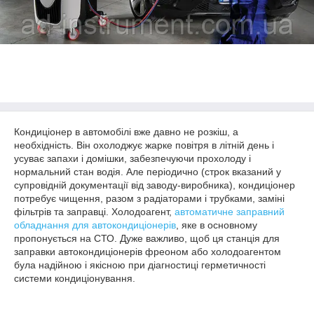
Кондиціонер в автомобілі вже давно не розкіш, а
необхідність. Він охолоджує жарке повітря в літній день і
усуває запахи і домішки, забезпечуючи прохолоду і
нормальний стан водія. Але періодично (строк вказаний у
супровідній документації від заводу-виробника), кондиціонер
потребує чищення, разом з радіаторами і трубками, заміні
фільтрів та заправці. Холодоагент,
автоматичне заправний
обладнання для автокондиціонерів
, яке в основному
пропонується на СТО. Дуже важливо, щоб ця станція для
заправки автокондиціонерів фреоном або холодоагентом
була надійною і якісною при діагностиці герметичності
системи кондиціонування.