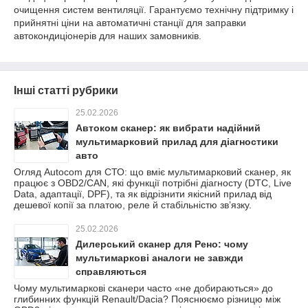
очищення систем вентиляції. Гарантуємо технічну підтримку і
прийнятні ціни на автоматичні станції для заправки
автокондиціонерів для наших замовників.
Інші статті рубрики
25.02.2026
Автоком сканер: як вибрати надійний
мультимарковий прилад для діагностики
авто
Огляд Autocom для СТО: що вміє мультимарковий сканер, як
працює з OBD2/CAN, які функції потрібні діагносту (DTC, Live
Data, адаптації, DPF), та як відрізнити якісний прилад від
дешевої копії за платою, реле й стабільністю зв’язку.
25.02.2026
Дилерський сканер для Рено: чому
мультимаркові аналоги не завжди
справляються
Чому мультимаркові сканери часто «не добираються» до
глибинних функцій Renault/Dacia? Пояснюємо різницю між