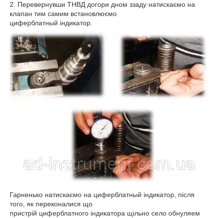
2. Перевернувши ТНВД догори дном ззаду натискаємо на
клапан тим самим встановлюємо
циферблатный індикатор.
Гарненько натискаємо на циферблатный індикатор, після
того, як переконалися що
пристрій циферблатного індикатора щільно село обнуляем