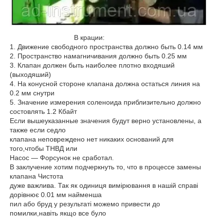
В крации:
1. Движение свободного пространства должно быть 0.14 мм
2. Пространство намагничивания должно быть 0.25 мм
3. Клапан должен быть наиболее плотно входяший
(выходяший)
4. На конусной сторонe клапана должна остаться линия на
0.2 мм снутри
5. Значение измерения соленоида приблизительно должно
состовлять 1.2 Кбайт
Если вышеуказанные значения будут верно установлены, а
также если седло
клапана неповреждено нет никаких оснований для
того,чтобы ТНВД или
Насос ― Форсунок не сработал.
В заклучение хотим подчеркнуть то, что в процессе замены
клапана Чистота
дуже важлива. Так як одиниця вимірювання в нашій справі
дорівнює 0.01 мм найменша
пил або бруд у результаті можемо привести до
помилки,навіть якщо все було