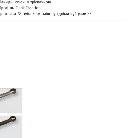
Накидні ключі з тріскачкою
Профіль Flank Traction
Тріскачка 72 зуба / кут між сусідніми зубцями 5°