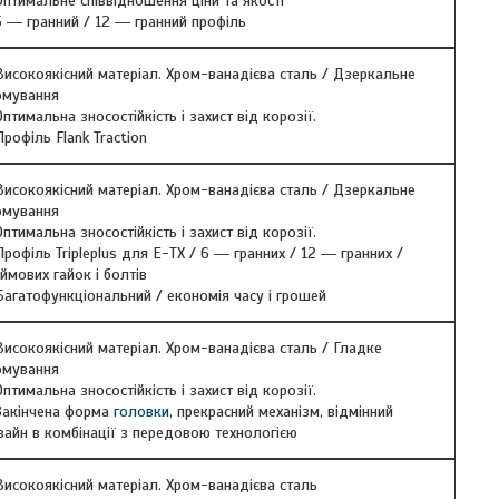
Оптимальне співвідношення ціни та якості
5 ― гранний / 12 ― гранний профіль
Високоякісний матеріал. Хром-ванадієва сталь / Дзеркальне
омування
Оптимальна зносостійкість і захист від корозії.
Профіль Flank Traction
Високоякісний матеріал. Хром-ванадієва сталь / Дзеркальне
омування
Оптимальна зносостійкість і захист від корозії.
Профіль Tripleplus для Е-ТХ / 6 ― гранних / 12 ― гранних /
ймових гайок і болтів
Багатофункціональний / економія часу і грошей
Високоякісний матеріал. Хром-ванадієва сталь / Гладке
омування
Оптимальна зносостійкість і захист від корозії.
Закінчена форма
головки
, прекрасний механізм, відмінний
зайн в комбінації з передовою технологією
Високоякісний матеріал. Хром-ванадієва сталь