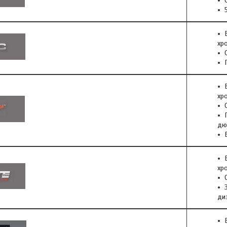
хр
хр
дю
хр
ди