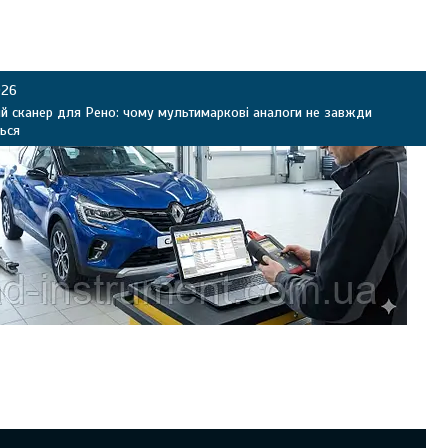
026
й сканер для Рено: чому мультимаркові аналоги не завжди
ься
ьтимаркові сканери часто «не добираються» до глибинних функцій
Dacia? Пояснюємо різницю між OBD2-діагностикою та дилерським
ожливості Renault CAN Clip (опит блоків, ключі, прив’язка модулів,
) і критерії, кому CAN Clip потрібен обов’язково.