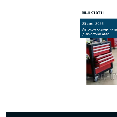
Інші статті
25 лют. 2026
Автоком сканер: як 
діагностики авто
Огляд Autocom для 
OBD2/CAN, які функці
як відрізнити якісн
стабільністю зв’язку