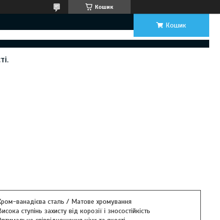
Кошик
Кошик
ті.
Хром-ванадієва сталь / Матове хромування
Висока ступінь захисту від корозії і зносостійкість