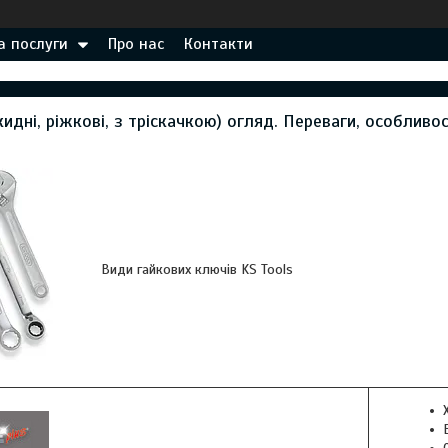
а послуги
Про нас
Контакти
кидні, ріжкові, з тріскачкою) огляд. Переваги, особливос
Види гайкових ключів KS Tools