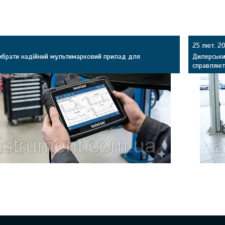
25 лют. 2
вибрати надійний мультимарковий прилад для
Дилерськи
справляют
СТО: що вміє мультимарковий сканер, як працює з
Чому мул
ї потрібні діагносту (DTC, Live Data, адаптації, DPF), та
Renault/
ий прилад від дешевої копії за платою, реле й
рівнем, м
.
адаптації