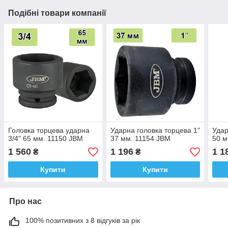
Подібні товари компанії
Головка торцева ударна
Ударна головка торцева 1"
Удар
3/4" 65 мм. 11150 JBM
37 мм. 11154 JBM
50 м
1 560
1 196
1 1
₴
₴
Купити
Купити
Про нас
100% позитивних з 8 відгуків за рік