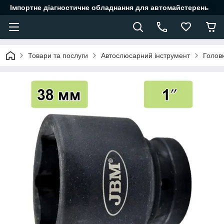
Імпортне діагностичне обладнання для автомайстерень
Товари та послуги
Автослюсарний інструмент
Головк