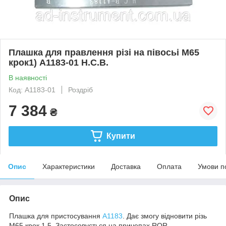
Плашка для правлення різі на півосьі M65
крок1) A1183-01 H.C.B.
В наявності
Код: A1183-01
Роздріб
7 384
₴
Купити
Опис
Характеристики
Доставка
Оплата
Умови п
Опис
Плашка для пристосування
A1183
. Дає змогу відновити різь
M65 крок 1.5. Застосовується на причепах ROR.