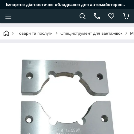
Імпортне діагностичне обладнання для автомайстерень
Товари та послуги
Спецінструмент для вантажівок
М