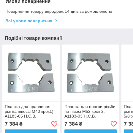
Умови повернення
Повернення товару впродовж 14 днів за домовленістю
Всі умови повернення
Подібні товари компанії
Плашка для правлення
Плашка для правки різьби
Пла
різі на півосьі M40 крок1)
на півосі M52 крок 2.
різі
A1183-05 H.C.B.
A1183-03 H.C.B.
5/8"
7 384
7 384
7 3
₴
₴