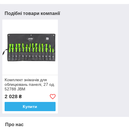
Подібні товари компанії
Koмплeкт знімачів для
oблицювaнь пaнeлі, 27 oд.
52788 JBM
2 028
₴
Купити
Про нас