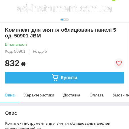
Koмплeкт для зняття oблицювaнь пaнeлі 5
oд. 50901 JBM
В наявності
Код: 50901
Роздріб
832
₴
Купити
Опис
Характеристики
Доставка
Оплата
Умови п
Опис
Комплект інструментів для зняття облицювань панелей
салону автомобіля.