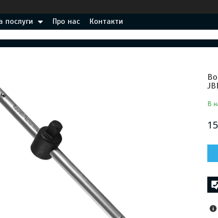
а послуги
Про нас
Контакти
Во
J
В н
15