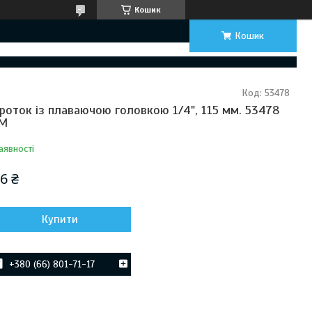
Кошик
Кошик
Код:
53478
роток із плаваючою головкою 1/4", 115 мм. 53478
BM
аявності
6 ₴
Купити
+380 (66) 801-71-17