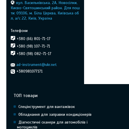
вул. Васильківська, 2А, Новосілки,
Києво-Святошинський район. Для пош
ти: 09106, м. Біла Церква, Київська об
л, а/с 22, Київ, Україна
+380 (66) 801-71-17
+380 (98) 107-71-71
+380 (98) 082-71-17
ad-instrument@ukr.net
+380981077171
ТОП товари
Спецінструмент для вантажівок
Обладнання для заправки кондиціонерів
Діагностичні сканери для автомобілів і
мотоциклів