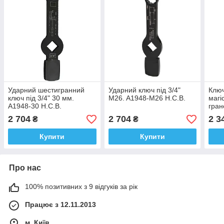
Ударний шестигранний
Ударний ключ під 3/4"
Ключ
ключ під 3/4" 30 мм.
M26. A1948-M26 H.C.B.
магі
A1948-30 H.C.B.
гран
2 704
2 704
2 3
₴
₴
Купити
Купити
Про нас
100% позитивних з 9 відгуків за рік
Працює з 12.11.2013
м. Київ