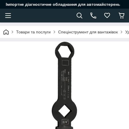
Імпортне діагностичне обладнання для автомайстерень
Товари та послуги
Спецінструмент для вантажівок
У