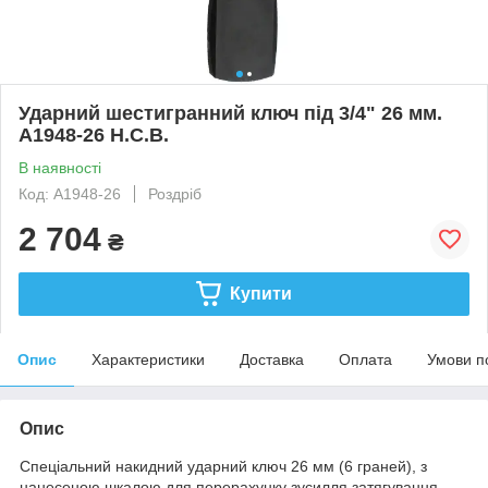
Ударний шестигранний ключ під 3/4" 26 мм.
A1948-26 H.C.B.
В наявності
Код: A1948-26
Роздріб
2 704
₴
Купити
Опис
Характеристики
Доставка
Оплата
Умови п
Опис
Спеціальний накидний ударний ключ 26 мм (6 граней), з
нанесеною шкалою для перерахунку зусилля затягування