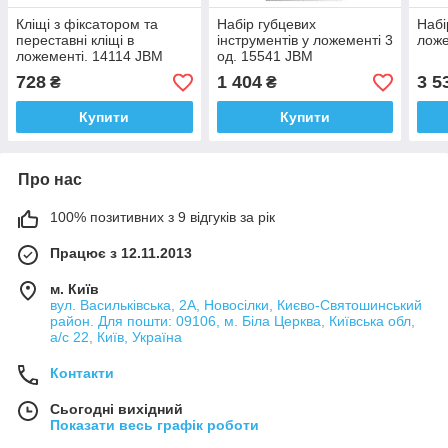
Кліщі з фіксатором та
Набір губцевих
Набі
переставні кліщі в
інструментів у ложементі 3
ложе
ложементі. 14114 JBM
од. 15541 JBM
728
1 404
3 5
₴
₴
Купити
Купити
Про нас
100% позитивних з 9 відгуків за рік
Працює з 12.11.2013
м. Київ
вул. Васильківська, 2А, Новосілки, Києво-Святошинський
район. Для пошти: 09106, м. Біла Церква, Київська обл,
а/с 22, Київ, Україна
Контакти
Сьогодні вихідний
Показати весь графік роботи