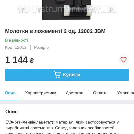
Молотки в ложементі 2 од. 12002 JBM
В наявності
Код: 12002
Роздріб
1 144
₴
Купити
Опис
Характеристики
Доставка
Оплата
Умови п
Опис
EVA-(етиленвінілацетат): матеріал, який застосовується у
виробництві ложементів. Серед головних особливостей
слід виділити велику щільність у порівнянні з поролоном і