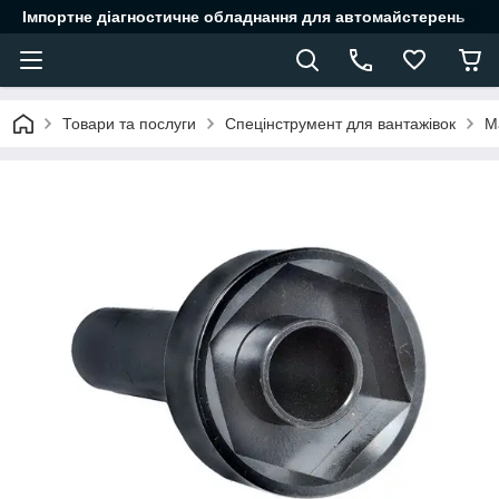
Імпортне діагностичне обладнання для автомайстерень
Товари та послуги
Спецінструмент для вантажівок
М