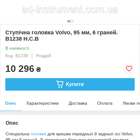
Ступічна головка Volvo, 95 мм, 6 граней.
B1238 H.C.B
В наявності
Код: B1238
Роздріб
10 296
₴
Купити
Опис
Характеристики
Доставка
Оплата
Умови п
Опис
Спеціальна
головка
для кришки передньої й задньої осі Volvo,
95 мм,6 граней. Зі зворотного боку має посадковий квадрат