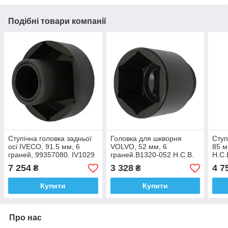
Подібні товари компанії
Ступічна головка задньої
Головка для шкворня
Ступ
осі IVECO, 91.5 мм, 6
VOLVO, 52 мм, 6
85 м
граней, 99357080. IV1029
граней.B1320-052 H.C.B.
H.C.
H.C.B.
7 254
3 328
4 7
₴
₴
Купити
Купити
Про нас