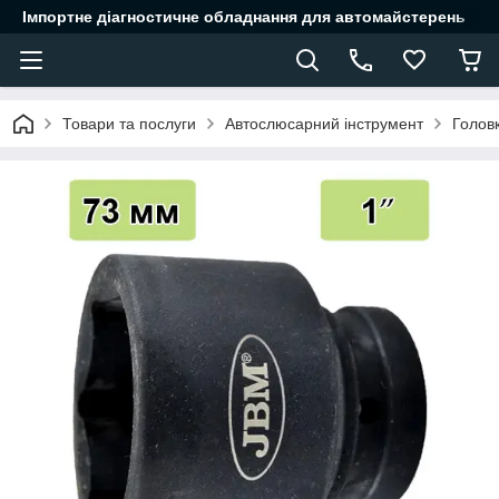
Імпортне діагностичне обладнання для автомайстерень
Товари та послуги
Автослюсарний інструмент
Головк