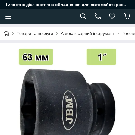
Імпортне діагностичне обладнання для автомайстерень
Товари та послуги
Автослюсарний інструмент
Головк