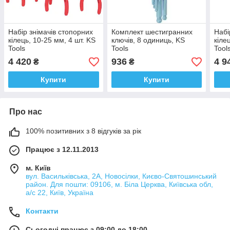
Набір знімачів стопорних
Комплект шестигранних
Набі
кілець, 10-25 мм, 4 шт. KS
ключів, 8 одиниць, KS
кіле
Tools
Tools
Tool
4 420
936
4 9
₴
₴
Купити
Купити
Про нас
100% позитивних з 8 відгуків за рік
Працює з 12.11.2013
м. Київ
вул. Васильківська, 2А, Новосілки, Києво-Святошинський
район. Для пошти: 09106, м. Біла Церква, Київська обл,
а/с 22, Київ, Україна
Контакти
Сьогодні працює з 09:00 до 18:00