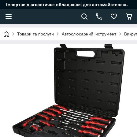
Імпортне діагностичне обладнання для автомайстерень
Товари та послуги
Автослюсарний інструмент
Викру