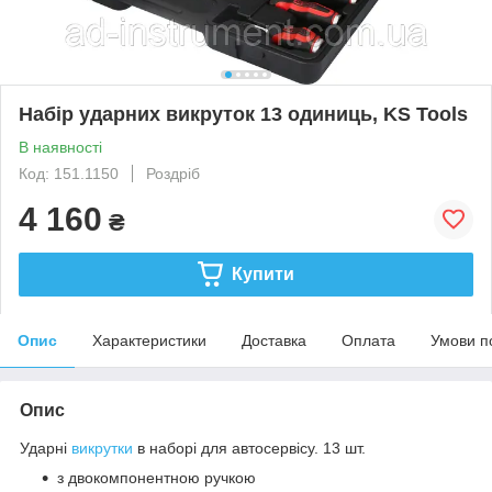
Набір ударних викруток 13 одиниць, KS Tools
В наявності
Код: 151.1150
Роздріб
4 160
₴
Купити
Опис
Характеристики
Доставка
Оплата
Умови п
Опис
Ударні
викрутки
в наборі для автосервісу. 13 шт.
з двокомпонентною ручкою