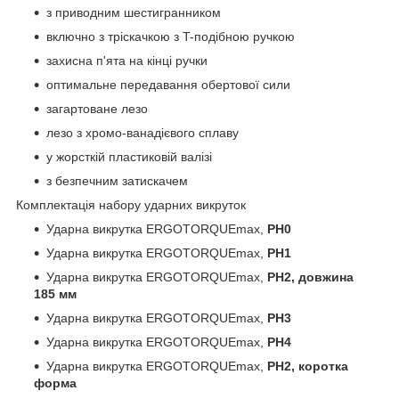
з приводним шестигранником
включно з тріскачкою з T-подібною ручкою
захисна п'ята на кінці ручки
оптимальне передавання обертової сили
загартоване лезо
лезо з хромо-ванадієвого сплаву
у жорсткій пластиковій валізі
з безпечним затискачем
Комплектація набору ударних викруток
Ударна викрутка ERGOTORQUEmax,
PH0
Ударна викрутка ERGOTORQUEmax,
PH1
Ударна викрутка ERGOTORQUEmax,
PH2, довжина
185 мм
Ударна викрутка ERGOTORQUEmax,
PH3
Ударна викрутка ERGOTORQUEmax,
PH4
Ударна викрутка ERGOTORQUEmax,
PH2, коротка
форма